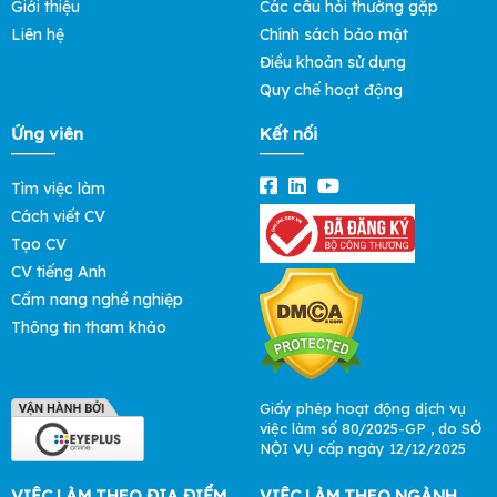
Giới thiệu
Các câu hỏi thường gặp
Liên hệ
Chính sách bảo mật
Điều khoản sử dụng
Quy chế hoạt động
Ứng viên
Kết nối
Tìm việc làm
Cách viết CV
Tạo CV
CV tiếng Anh
Cẩm nang nghề nghiệp
Thông tin tham khảo
Giấy phép hoạt động dịch vụ
việc làm số 80/2025-GP , do SỞ
NỘI VỤ cấp ngày 12/12/2025
VIỆC LÀM THEO ĐỊA ĐIỂM
VIỆC LÀM THEO NGÀNH