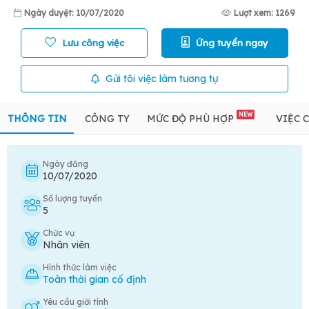
Ngày duyệt: 10/07/2020
Lượt xem: 1269
Lưu công việc
Ứng tuyển ngay
Gửi tôi việc làm tương tự
NEW
THÔNG TIN
CÔNG TY
MỨC ĐỘ PHÙ HỢP
VIỆC 
Ngày đăng
10/07/2020
Số lượng tuyển
5
Chức vụ
Nhân viên
Hình thức làm việc
Toàn thời gian cố định
Yêu cầu giới tính