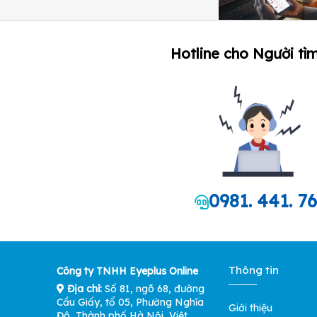
Hotline cho Người tìm
0981. 441. 7
Thông tin
Công ty TNHH Eyeplus Online
Địa chỉ:
Số 81, ngõ 68, đường
Cầu Giấy, tổ 05, Phường Nghĩa
Giới thiệu
Đô, Thành phố Hà Nội, Việt