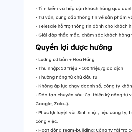
- Tìm kiếm và tiếp cận khách hàng qua danh
- Tư vấn, cung cấp thông tin về sản phẩm v
- Telesale hỗ trợ thông tin dành cho khách 
- Giải đáp thắc mắc, chăm sóc khách hàng 
Quyền lợi được hưởng
- Lương cơ bản + Hoa Hồng
- Thu nhập: 50 triệu – 100 triệu/giao dịch
- Thưởng nóng từ chủ đầu tư
- Không áp lực chạy doanh số, công ty khô
- Đào tạo chuyên sâu: Cải thiện kỹ năng tư 
Google, Zalo…).
- Phúc lợi tuyệt vời: Sinh nhật, tiệc công ty
công việc.
- Hoạt động team-building: Công ty tài trợ c