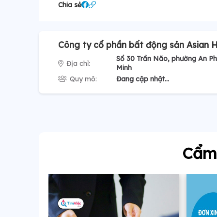
Chia sẻ
Công ty cổ phần bất động sản Asian H
Số 30 Trần Não, phường An Ph
Địa chỉ:
Minh
Quy mô:
Đang cập nhật...
Cẩm 