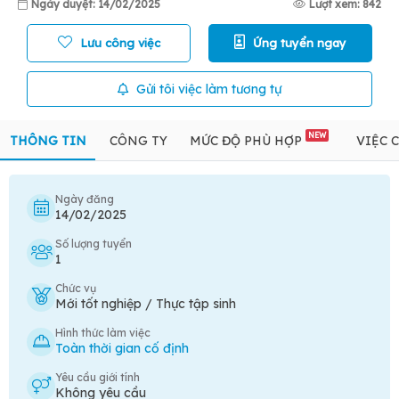
Ngày duyệt: 14/02/2025
Lượt xem: 842
Lưu công việc
Ứng tuyển ngay
Gửi tôi việc làm tương tự
NEW
THÔNG TIN
CÔNG TY
MỨC ĐỘ PHÙ HỢP
VIỆC 
Ngày đăng
14/02/2025
Số lượng tuyển
1
Chức vụ
Mới tốt nghiệp / Thực tập sinh
Hình thức làm việc
Toàn thời gian cố định
Yêu cầu giới tính
Không yêu cầu