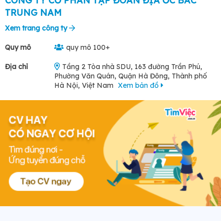
CÔNG TY CỔ PHẦN TẬP ĐOÀN ĐỊA ỐC BẮC
TRUNG NAM
Xem trang công ty
Quy mô
quy mô 100+
Địa chỉ
Tầng 2 Tòa nhà SDU, 163 đường Trần Phú,
Phường Văn Quán, Quận Hà Đông, Thành phố
Hà Nội, Việt Nam
Xem bản đồ