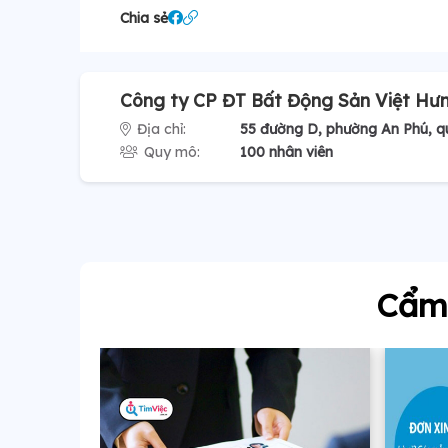
Chia sẻ
Công ty CP ĐT Bất Động Sản Việt Hư
Địa chỉ:
55 đường D, phường An Phú, q
Quy mô:
100 nhân viên
Cẩm 