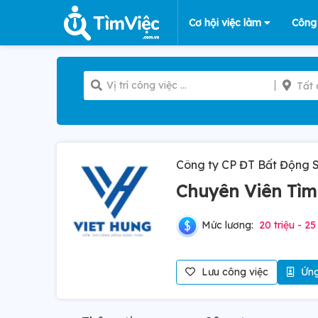
Cơ hội việc làm
Công
Tất 
Công ty CP ĐT Bất Động 
Chuyên Viên Tì
Mức lương:
20 triệu - 25
Lưu công việc
Ứng