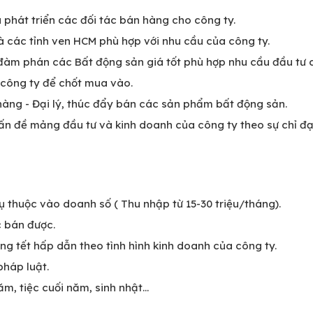
 phát triển các đối tác bán hàng cho công ty.
 các tỉnh ven HCM phù hợp với nhu cầu của công ty.
 đàm phán các Bất động sản giá tốt phù hợp nhu cầu đầu tư 
o công ty để chốt mua vào.
hàng - Đại lý, thúc đẩy bán các sản phẩm bất động sản.
vấn đề mảng đầu tư và kinh doanh của công ty theo sự chỉ đ
 thuộc vào doanh số ( Thu nhập từ 15-30 triệu/tháng).
 bán được.
ng tết hấp dẫn theo tình hình kinh doanh của công ty.
háp luật.
m, tiệc cuối năm, sinh nhật...