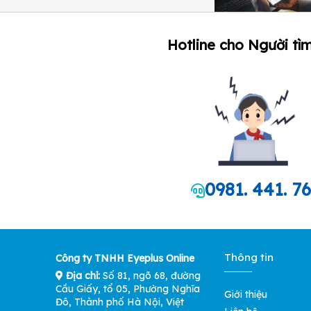
Hotline cho Người tìm
0981. 441. 7
Thông tin
Công ty TNHH Eyeplus Online
Địa chỉ:
Số 81, ngõ 68, đường
Cầu Giấy, tổ 05, Phường Nghĩa
Giới thiệu
Đô, Thành phố Hà Nội, Việt