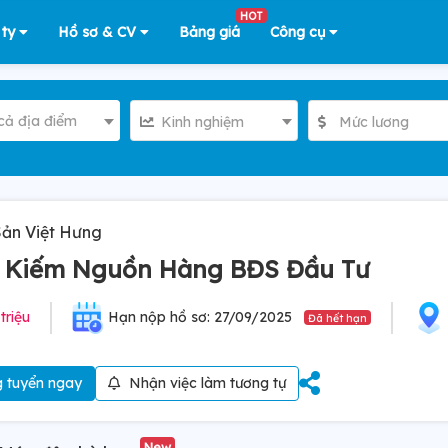
HOT
 ty
Hồ sơ & CV
Bảng giá
Công cụ
cả địa điểm
Kinh nghiệm
Mức lương
Sản Việt Hưng
m Kiếm Nguồn Hàng BĐS Đầu Tư
 triệu
Hạn nộp hồ sơ: 27/09/2025
Đã hết hạn
 tuyển ngay
Nhận việc làm tương tự
New