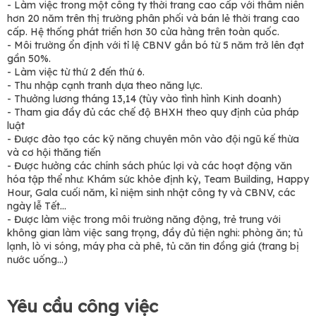
- Làm việc trong một công ty thời trang cao cấp với thâm niên
hơn 20 năm trên thị trường phân phối và bán lẻ thời trang cao
cấp. Hệ thống phát triển hơn 30 cửa hàng trên toàn quốc.
- Môi trường ổn định với tỉ lệ CBNV gắn bó từ 5 năm trở lên đạt
gần 50%.
- Làm việc từ thứ 2 đến thứ 6.
- Thu nhập cạnh tranh dựa theo năng lực.
- Thưởng lương tháng 13,14 (tùy vào tình hình Kinh doanh)
- Tham gia đầy đủ các chế độ BHXH theo quy định của pháp
luật
- Được đào tạo các kỹ năng chuyên môn vào đội ngũ kế thừa
và cơ hội thăng tiến
- Được hưởng các chính sách phúc lợi và các hoạt động văn
hóa tập thể như: Khám sức khỏe định kỳ, Team Building, Happy
Hour, Gala cuối năm, kỉ niệm sinh nhật công ty và CBNV, các
ngày lễ Tết...
- Được làm việc trong môi trường năng động, trẻ trung với
không gian làm việc sang trọng, đầy đủ tiện nghi: phòng ăn; tủ
lạnh, lò vi sóng, máy pha cà phê, tủ căn tin đồng giá (trang bị
nước uống...)
Yêu cầu công việc