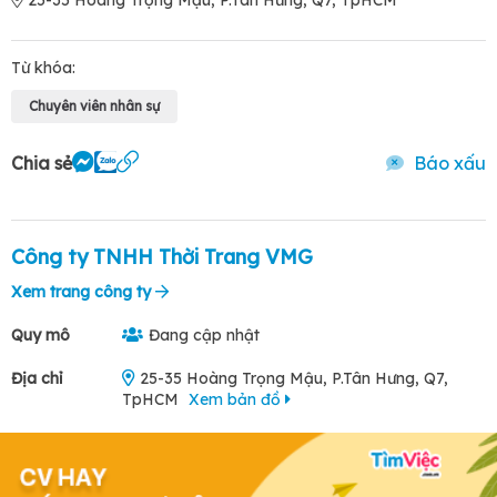
25-35 Hoàng Trọng Mậu, P.Tân Hưng, Q7, TpHCM
Từ khóa:
Chuyên viên nhân sự
Chia sẻ
Báo xấu
Công ty TNHH Thời Trang VMG
Xem trang công ty
Quy mô
Đang cập nhật
Địa chỉ
25-35 Hoàng Trọng Mậu, P.Tân Hưng, Q7,
TpHCM
Xem bản đồ