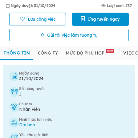
Ngày duyệt: 31/10/2024
Lượt xem: 737
Lưu công việc
Ứng tuyển ngay
Gửi tôi việc làm tương tự
NEW
THÔNG TIN
CÔNG TY
MỨC ĐỘ PHÙ HỢP
VIỆC 
Ngày đăng
31/10/2024
Số lượng tuyển
1
Chức vụ
Nhân viên
Hình thức làm việc
Dài hạn
Yêu cầu giới tính