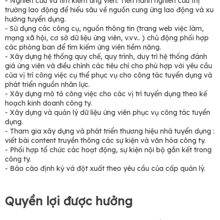
- Nghiên cứu và tìm kiếm ứng viên: Tiến hành nghiên cứu thị
trường lao động để hiểu sâu về nguồn cung ứng lao động và xu
hướng tuyển dụng.
- Sử dụng các công cụ, nguồn thông tin (trang web việc làm,
mạng xã hội, cơ sở dữ liệu ứng viên, v.vv.. ) chủ động phối hợp
các phòng ban để tìm kiếm ứng viên tiềm năng.
- Xây dựng hệ thống quy chế, quy trình, duy trì hệ thống đánh
giá ứng viên và điều chỉnh các tiêu chí cho phù hợp với yêu cầu
của vị trí công việc cụ thể phục vụ cho công tác tuyển dụng và
phát triển nguồn nhân lực.
- Xây dựng mô tả công việc cho các vị trí tuyển dụng theo kế
hoạch kinh doanh công ty.
- Xây dựng và quản lý dữ liệu ứng viên phục vụ công tác tuyển
dụng.
- Tham gia xây dựng và phát triển thương hiệu nhà tuyển dụng :
viết bài content truyền thông các sự kiện và văn hóa công ty.
- Phối hợp tổ chức các hoạt động, sự kiện nội bộ gắn kết trong
công ty.
- Báo cáo định kỳ và đột xuất theo yêu cầu của cấp quản lý.
Quyền lợi được hưởng