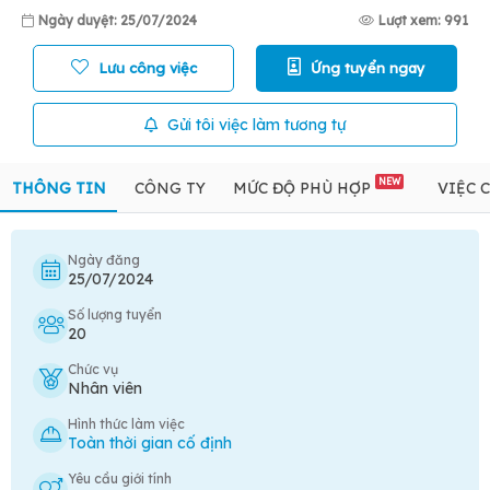
Ngày duyệt: 25/07/2024
Lượt xem: 991
Lưu công việc
Ứng tuyển ngay
Gửi tôi việc làm tương tự
NEW
THÔNG TIN
CÔNG TY
MỨC ĐỘ PHÙ HỢP
VIỆC 
Ngày đăng
25/07/2024
Số lượng tuyển
20
Chức vụ
Nhân viên
Hình thức làm việc
Toàn thời gian cố định
Yêu cầu giới tính