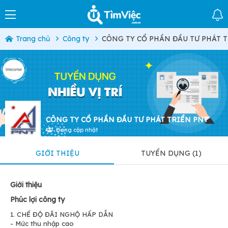
Trang chủ
Công ty
CÔNG TY CỔ PHẦN ĐẦU TƯ PHÁT 
CÔNG TY CỔ PHẦN ĐẦU TƯ PHÁT TRIỂN PNT
Đang cập nhật
GIỚI THIỆU
TUYỂN DỤNG (1)
Giới thiệu
Phúc lợi công ty
1. CHẾ ĐỘ ĐÃI NGHỘ HẤP DẪN
- Mức thu nhập cao