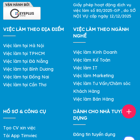
Giấy phép hoạt động dịch vụ
việc làm số 80/2025-GP , do SỞ
NỘI VỤ cấp ngày 12/12/2025
VIỆC LÀM THEO ĐỊA ĐIỂM
VIỆC LÀM THEO NGÀNH
NGHỀ
Việc làm tại Hà Nội
Việc làm Kinh Doanh
Việc làm tại TPHCM
Việc làm Kế Toán
Việc làm tại Đà Nẵng
Việc làm IT
Việc làm tại Bình Dương
Việc làm Marketing
Việc làm tại Đồng Nai
Việc làm Tư Vấn/Chăm sóc
Việc làm tại Cần Thơ
Khách Hàng
Việc làm Bán Hàng
HỒ SƠ & CÔNG CỤ
DÀNH CHO NHÀ TUYỂN
DỤNG
Tạo CV xin việc
Đăng tin tuyển dụng
Tải App Timviec