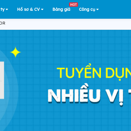
HOT
 ty
Hồ sơ & CV
Bảng giá
Công cụ
IOR