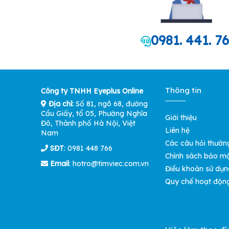
0981. 441. 7
Thông tin
Công ty TNHH Eyeplus Online
Địa chỉ:
Số 81, ngõ 68, đường
Cầu Giấy, tổ 05, Phường Nghĩa
Giới thiệu
Đô, Thành phố Hà Nội, Việt
Liên hệ
Nam
Các câu hỏi thườn
SĐT
: 0981 448 766
Chính sách bảo m
Email
:
hotro@timviec.com.vn
Điều khoản sử dụn
Quy chế hoạt độn