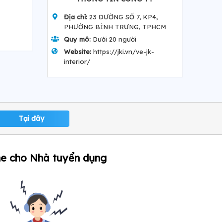
Địa chỉ:
23 ĐƯỜNG SỐ 7, KP4,
PHƯỜNG BÌNH TRƯNG, TPHCM
Quy mô:
Dưới 20 người
Website:
https://jki.vn/ve-jk-
interior/
Tại đây
ne cho Nhà tuyển dụng