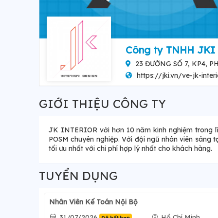
Công ty TNHH JKI
23 ĐƯỜNG SỐ 7, KP4, 
https://jki.vn/ve-jk-inter
GIỚI THIỆU CÔNG TY
JK INTERIOR với hơn 10 năm kinh nghiệm trong lĩn
POSM chuyên nghiệp. Với đội ngũ nhân viên sáng tạ
tối ưu nhất với chi phí hợp lý nhất cho khách hàng.
TUYỂN DỤNG
Nhân Viên Kế Toán Nội Bộ
31/07/2026
Hồ Chí Minh