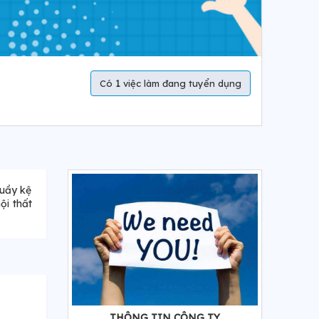
1
Có
việc làm đang tuyển dụng
quầy kệ
ội thất
THÔNG TIN CÔNG TY