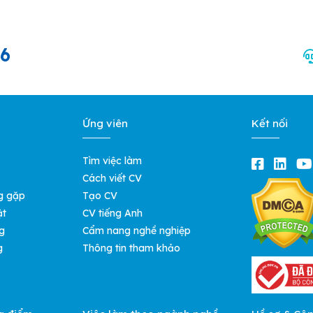
66
Ứng viên
Kết nối
Tìm việc làm
Cách viết CV
g gặp
Tạo CV
ật
CV tiếng Anh
g
Cẩm nang nghề nghiệp
g
Thông tin tham khảo