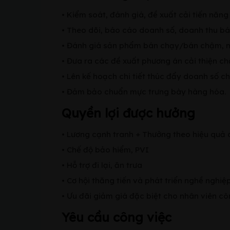
• Kiểm soát, đánh giá, đề xuất cải tiến năng
• Theo dõi, báo cáo doanh số, doanh thu b
• Đánh giá sản phẩm bán chạy/bán chậm, nh
• Đưa ra các đề xuất phương án cải thiện c
• Lên kế hoạch chi tiết thúc đẩy doanh số c
• Đảm bảo chuẩn mực trưng bày hàng hóa.
Quyền lợi được hưởng
• Lương cạnh tranh + Thưởng theo hiệu quả
• Chế độ bảo hiểm, PVI
• Hỗ trợ đi lại, ăn trưa
• Cơ hội thăng tiến và phát triển nghề nghiệ
• Ưu đãi giảm giá đặc biệt cho nhân viên cô
Yêu cầu công việc