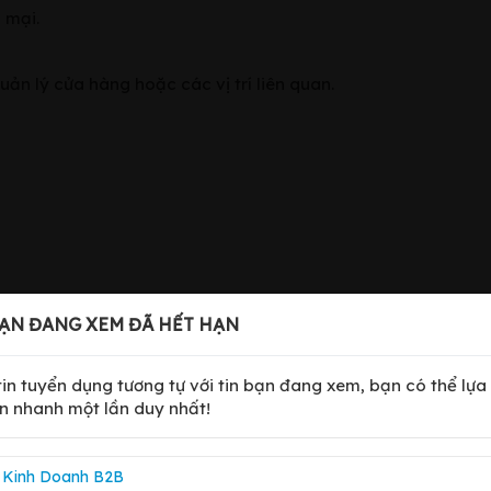
 mại.
quản lý cửa hàng hoặc các vị trí liên quan.
, Quận 3
ẠN ĐANG XEM ĐÃ HẾT HẠN
 tin tuyển dụng tương tự với tin bạn đang xem, bạn có thể lựa
n nhanh một lần duy nhất!
 Kinh Doanh B2B