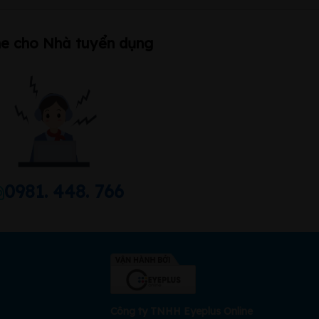
ne cho Nhà tuyển dụng
0981. 448. 766
Công ty TNHH Eyeplus Online