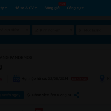
HOT
 ty
Hồ sơ & CV
Bảng giá
Công cụ
cả địa điểm
Kinh nghiệm
Mức lương
RANG PANDEMOS
g
ng
Hạn nộp hồ sơ: 02/08/2024
Kh
Đã hết hạn
 tuyển ngay
Nhận việc làm tương tự
New