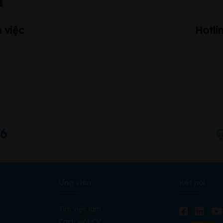
 việc
Hotli
66
Ứng viên
Kết nối
Tìm việc làm
Cách viết CV