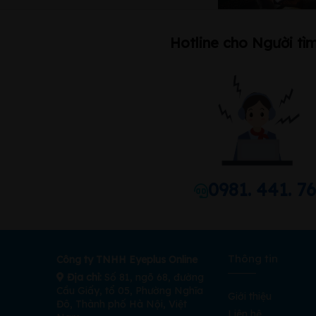
Hotline cho Người tìm
0981. 441. 7
Thông tin
Công ty TNHH Eyeplus Online
Địa chỉ:
Số 81, ngõ 68, đường
Cầu Giấy, tổ 05, Phường Nghĩa
Giới thiệu
Đô, Thành phố Hà Nội, Việt
Liên hệ