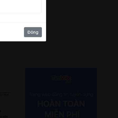
xấu
Đóng