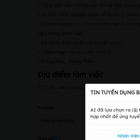
• Từng làm việc trong các Trung tâm thương
• Có kiến thức chuyên môn về Quản lý nhóm.
• Có kinh nghiệm 2 – 3 năm làm việc ở vị trí 
• Kỹ năng giao tiếp.
• Kỹ năng đàm phán và thuyết phục.
• Thành thạo tin học văn phòng.
• Trung thực, thẳng thắn.
Địa điểm làm việc
TTTM Takashimaya hoặc 398A Võ Văn Tần
TIN TUYỂN DỤNG B
Từ khóa
AI đã lựa chọn ra (
1
)
hợp nhất để ứng tuyể
Quản lý cửa hàng
Nhân Viên
Chia sẻ