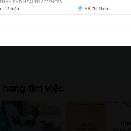
Báo 
TNHH PHD HEALTH SCIENCES
u - 12 triệu
Hồ Chí Minh
Xem trang công ty
EMOS
Thành, Quận 1, Thành phố Hồ Chí Minh,
nang tìm việc