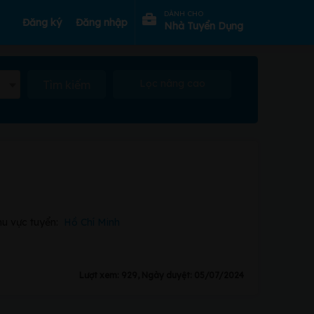
DÀNH CHO
Đăng ký
Đăng nhập
Nhà Tuyển Dụng
Lọc nâng cao
Tìm kiếm
u vực tuyển:
Hồ Chí Minh
Lượt xem: 929, Ngày duyệt: 05/07/2024