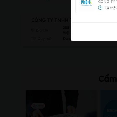
CÔNG TY 
10 triệ
CÔNG TY TNHH THỜI TRANG PAND
205 Lý Tự Trọng, Phường Bến 
Địa chỉ:
Việt Nam
Quy mô:
Đang cập nhật...
Cẩm 