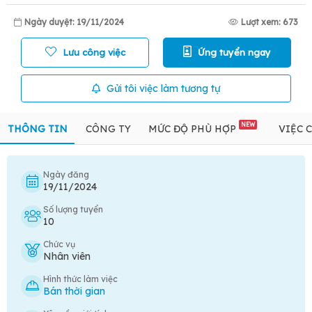
Ngày duyệt: 19/11/2024
Lượt xem: 673
Lưu công việc
Ứng tuyển ngay
Gửi tôi việc làm tương tự
NEW
THÔNG TIN
CÔNG TY
MỨC ĐỘ PHÙ HỢP
VIỆC 
Ngày đăng
19/11/2024
Số lượng tuyển
10
Chức vụ
Nhân viên
Hình thức làm việc
Bán thời gian