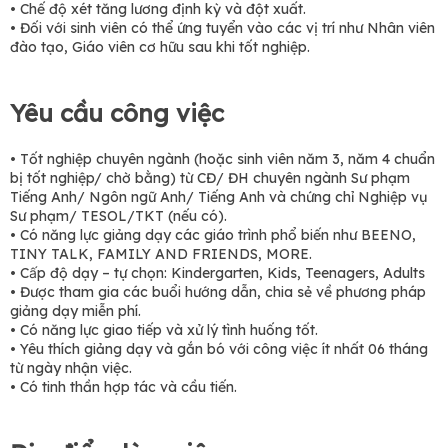
• Chế độ xét tăng lương định kỳ và đột xuất.
• Đối với sinh viên có thể ứng tuyển vào các vị trí như Nhân viên
đào tạo, Giáo viên cơ hữu sau khi tốt nghiệp.
Yêu cầu công việc
• Tốt nghiệp chuyên ngành (hoặc sinh viên năm 3, năm 4 chuẩn
bị tốt nghiệp/ chờ bằng) từ CĐ/ ĐH chuyên ngành Sư phạm
Tiếng Anh/ Ngôn ngữ Anh/ Tiếng Anh và chứng chỉ Nghiệp vụ
Sư phạm/ TESOL/TKT (nếu có).
• Có năng lực giảng dạy các giáo trình phổ biến như BEENO,
TINY TALK, FAMILY AND FRIENDS, MORE.
• Cấp độ dạy – tự chọn: Kindergarten, Kids, Teenagers, Adults
• Được tham gia các buổi hướng dẫn, chia sẻ về phương pháp
giảng dạy miễn phí.
• Có năng lực giao tiếp và xử lý tình huống tốt.
• Yêu thích giảng dạy và gắn bó với công việc ít nhất 06 tháng
từ ngày nhận việc.
• Có tinh thần hợp tác và cầu tiến.