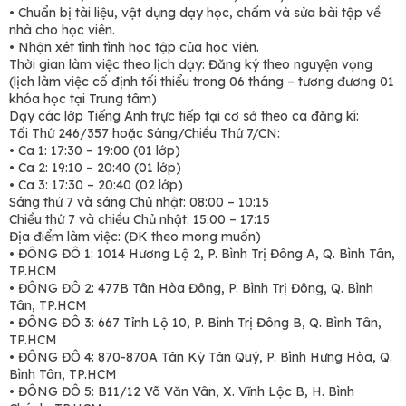
• Chuẩn bị tài liệu, vật dụng dạy học, chấm và sửa bài tập về
nhà cho học viên.
• Nhận xét tình tình học tập của học viên.
Thời gian làm việc theo lịch dạy: Đăng ký theo nguyện vọng
(lịch làm việc cố định tối thiểu trong 06 tháng – tương đương 01
khóa học tại Trung tâm)
Dạy các lớp Tiếng Anh trực tiếp tại cơ sở theo ca đăng kí:
Tối Thứ 246/357 hoặc Sáng/Chiều Thứ 7/CN:
• Ca 1: 17:30 – 19:00 (01 lớp)
• Ca 2: 19:10 – 20:40 (01 lớp)
• Ca 3: 17:30 – 20:40 (02 lớp)
Sáng thứ 7 và sáng Chủ nhật: 08:00 – 10:15
Chiều thứ 7 và chiều Chủ nhật: 15:00 – 17:15
Địa điểm làm việc: (ĐK theo mong muốn)
• ĐÔNG ĐÔ 1: 1014 Hương Lộ 2, P. Bình Trị Đông A, Q. Bình Tân,
TP.HCM
• ĐÔNG ĐÔ 2: 477B Tân Hòa Đông, P. Bình Trị Đông, Q. Bình
Tân, TP.HCM
• ĐÔNG ĐÔ 3: 667 Tỉnh Lộ 10, P. Bình Trị Đông B, Q. Bình Tân,
TP.HCM
• ĐÔNG ĐÔ 4: 870-870A Tân Kỳ Tân Quý, P. Bình Hưng Hòa, Q.
Bình Tân, TP.HCM
• ĐÔNG ĐÔ 5: B11/12 Võ Văn Vân, X. Vĩnh Lộc B, H. Bình