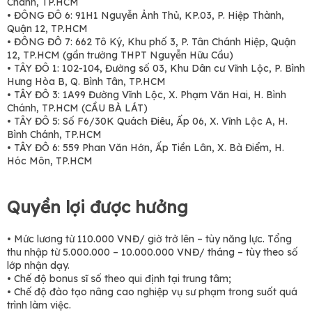
Chánh, TP.HCM
• ĐÔNG ĐÔ 6: 91H1 Nguyễn Ảnh Thủ, KP.03, P. Hiệp Thành,
Quận 12, TP.HCM
• ĐÔNG ĐÔ 7: 662 Tô Ký, Khu phố 3, P. Tân Chánh Hiệp, Quận
12, TP.HCM (gần trường THPT Nguyễn Hữu Cầu)
• TÂY ĐÔ 1: 102-104, Đường số 03, Khu Dân cư Vĩnh Lộc, P. Bình
Hưng Hòa B, Q. Bình Tân, TP.HCM
• TÂY ĐÔ 3: 1A99 Đường Vĩnh Lộc, X. Phạm Văn Hai, H. Bình
Chánh, TP.HCM (CẦU BÀ LÁT)
• TÂY ĐÔ 5: Số F6/30K Quách Điêu, Ấp 06, X. Vĩnh Lộc A, H.
Bình Chánh, TP.HCM
• TÂY ĐÔ 6: 559 Phan Văn Hớn, Ấp Tiền Lân, X. Bà Điểm, H.
Hóc Môn, TP.HCM
Quyền lợi được hưởng
• Mức lương từ 110.000 VNĐ/ giờ trở lên – tùy năng lực. Tổng
thu nhập từ 5.000.000 – 10.000.000 VNĐ/ tháng – tùy theo số
lớp nhận dạy.
• Chế độ bonus sĩ số theo qui định tại trung tâm;
• Chế độ đào tạo nâng cao nghiệp vụ sư phạm trong suốt quá
trình làm việc.