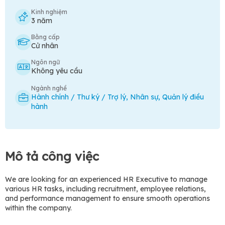
Kinh nghiệm
3 năm
Bằng cấp
Cử nhân
Ngôn ngữ
Không yêu cầu
Ngành nghề
Hành chính / Thư ký / Trợ lý
,
Nhân sự
,
Quản lý điều
hành
Mô tả công việc
We are looking for an experienced HR Executive to manage
various HR tasks, including recruitment, employee relations,
and performance management to ensure smooth operations
within the company.