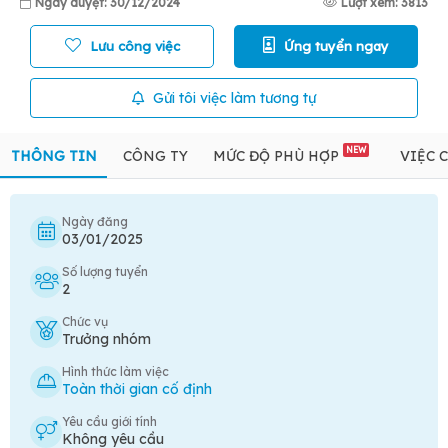
Ngày duyệt: 30/12/2024
Lượt xem: 3813
Lưu công việc
Ứng tuyển ngay
Gửi tôi việc làm tương tự
NEW
THÔNG TIN
CÔNG TY
MỨC ĐỘ PHÙ HỢP
VIỆC 
Ngày đăng
03/01/2025
Số lượng tuyển
2
Chức vụ
Trưởng nhóm
Hình thức làm việc
Toàn thời gian cố định
Yêu cầu giới tính
Không yêu cầu