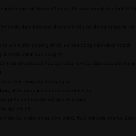
n chuyển vào tài khoản công ty; đối soát doanh thu thực tế từ
 vận hành, đảm bảo mọi khoản chi đều có chứng từ hợp lệ và
 cho Giám đốc phương án tối ưu hóa dòng tiền và kế hoạch
y định tài chính của công ty
toán thuế để đối soát hóa đơn đầu ra/vào, đảm bảo số liệu nộ
t
à điều phối công việc hằng ngày
 ban, nhắc deadline và báo cáo tình hình
 bộ phận và theo dõi kết quả thực hiện
ài liệu nội bộ
 nhân sự, chấm công, tính lương, thực hiện các thủ tục BHX