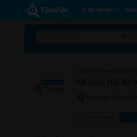
Cơ hội việc làm
Công
Tất 
CÔNG TY TNHH BỆNH V
Kế Toán Nội Bộ 
Mức lương:
7 triệu - 10 t
Lưu công việc
Ứng