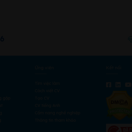
66
Ứng viên
Kết nối
Tìm việc làm
Cách viết CV
g gặp
Tạo CV
ật
CV tiếng Anh
g
Cẩm nang nghề nghiệp
g
Thông tin tham khảo