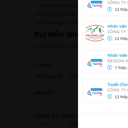
CÔNG TY 
- Có kỹ năng quản lý hồ sơ, sổ sách kế toán.
12 triệ
- Kỹ năng giao tiếp, làm việc nhóm và giải q
- Ưu tiên ứng viên có chứng chỉ hành nghề k
Nhân viên
CÔNG TY
Địa điểm làm việc
12 triệ
77 Bầu Cát Sáu, Tân Bình, Hồ Chí Minh
Nhân Viên
SAIGON 
Từ khóa
7 triệu
Kế toán nội bộ
Hành chính nhân sự
Tuyển Chu
CÔNG TY
Chia sẻ
12 triệ
CÔNG TY TNHH BỆNH VIỆN THẨM 
Địa chỉ:
77 Bầu Cát Sáu, Tân Bình, Hồ 