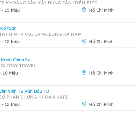
CP KHOÁNG SẢN XÂY DỰNG TÂN UYÊN FICO
u - 15 triệu
Hồ Chí Minh
uyết vấn đề tốt.
ế toán.
 Kế toán
 TNHH MTV VÔI CÀNG LONG HÀ NAM
u - 15 triệu
Hồ Chí Minh
 Hành Chính Sự
HOLIDAY TRAVEL
 - 10 triệu
Hồ Chí Minh
yên Viên Tư Vấn Đầu Tư
 CỔ PHẦN CHỨNG KHOÁN KAFI
Báo 
u - 15 triệu
Hồ Chí Minh
Xem trang công ty
MỸ HÀN ANH
Chí Minh