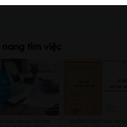
nang tìm việc
10 mẫu đơn xin việc làm
[HƯỚNG DẪN] Cách viết hồ