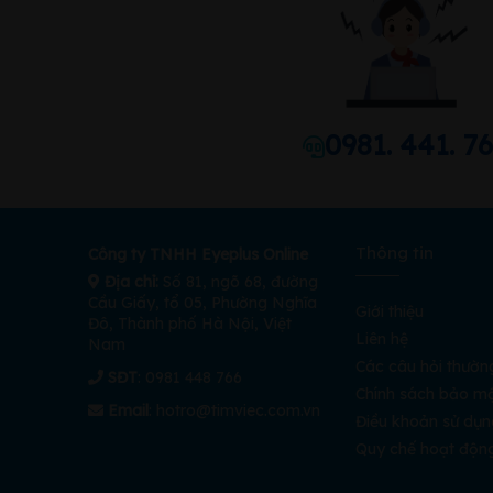
0981. 441. 7
Thông tin
Công ty TNHH Eyeplus Online
Địa chỉ:
Số 81, ngõ 68, đường
Cầu Giấy, tổ 05, Phường Nghĩa
Giới thiệu
Đô, Thành phố Hà Nội, Việt
Liên hệ
Nam
Các câu hỏi thườn
SĐT
: 0981 448 766
Chính sách bảo m
Email
:
hotro@timviec.com.vn
Điều khoản sử dụn
Quy chế hoạt độn