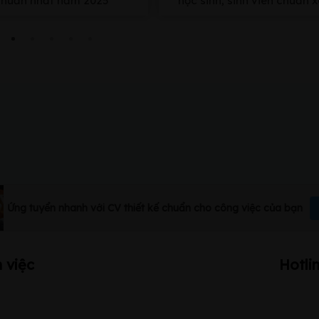
chuẩn nhất năm 2025
học sinh, sinh viên chuẩn 
nhất
Ứng tuyển nhanh với CV thiết kế chuẩn cho công việc của bạn
 việc
Hotli