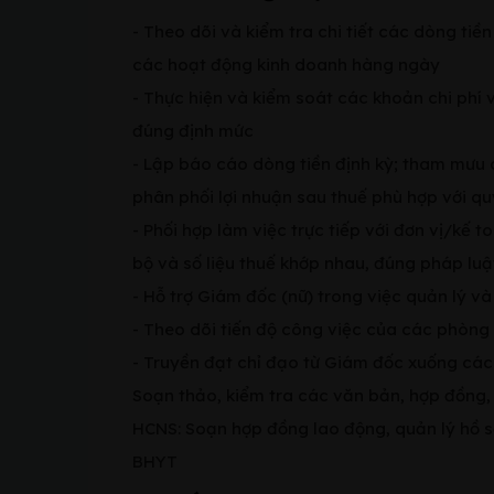
- Theo dõi và kiểm tra chi tiết các dòng tiề
các hoạt động kinh doanh hàng ngày
- Thực hiện và kiểm soát các khoản chi phí
đúng định mức
- Lập báo cáo dòng tiền định kỳ; tham mưu
phân phối lợi nhuận sau thuế phù hợp với qu
- Phối hợp làm việc trực tiếp với đơn vị/kế 
bộ và số liệu thuế khớp nhau, đúng pháp luậ
- Hỗ trợ Giám đốc (nữ) trong việc quản lý v
- Theo dõi tiến độ công việc của các phòng
- Truyền đạt chỉ đạo từ Giám đốc xuống các
Soạn thảo, kiểm tra các văn bản, hợp đồng, t
HCNS: Soạn hợp đồng lao động, quản lý hồ sơ
BHYT