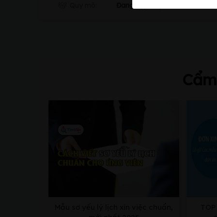
Quy mô:
Đang cập nhật...
Cẩm 
Mẫu sơ yếu lý lịch xin việc chuẩn,
TOP 