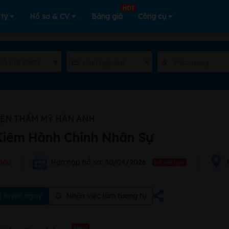
HOT
 ty
Hồ sơ & CV
Bảng giá
Công cụ
cả địa điểm
Kinh nghiệm
Mức lương
IỆN THẨM MỸ HÀN ANH
Kiêm Hành Chính Nhân Sự
riệu
Hạn nộp hồ sơ: 30/04/2026
Đã hết hạn
 tuyển ngay
Nhận việc làm tương tự
New