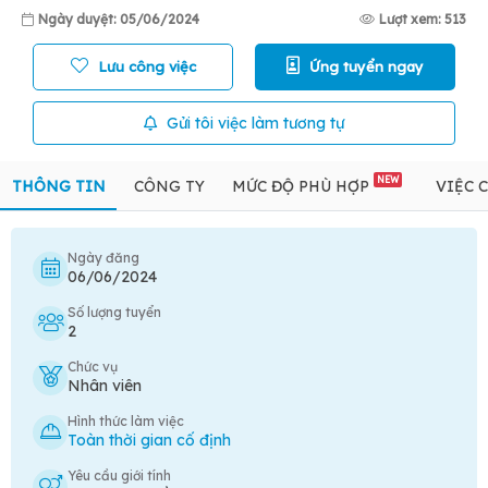
Ngày duyệt: 05/06/2024
Lượt xem: 513
Lưu công việc
Ứng tuyển ngay
Gửi tôi việc làm tương tự
NEW
THÔNG TIN
CÔNG TY
MỨC ĐỘ PHÙ HỢP
VIỆC 
Ngày đăng
06/06/2024
Số lượng tuyển
2
Chức vụ
Nhân viên
Hình thức làm việc
Toàn thời gian cố định
Yêu cầu giới tính