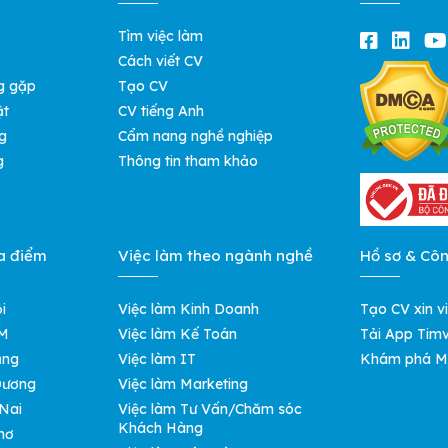
Tìm việc làm
Cách viết CV
g gặp
Tạo CV
ật
CV tiếng Anh
g
Cẩm nang nghề nghiệp
g
Thông tin tham khảo
a điểm
Việc làm theo ngành nghề
Hồ sơ & Cô
i
Việc làm Kinh Doanh
Tạo CV xin v
CM
Việc làm Kế Toán
Tải App Timv
ẵng
Việc làm IT
Khám phá M
 Dương
Việc làm Marketing
 Nai
Việc làm Tư Vấn/Chăm sóc
Khách Hàng
hơ