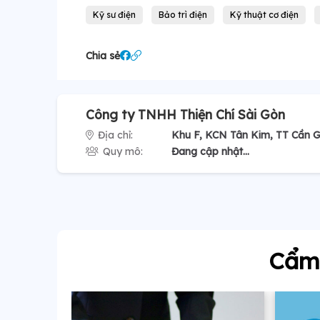
Kỹ sư điện
Bảo trì điện
Kỹ thuật cơ điện
Chia sẻ
Công ty TNHH Thiện Chí Sài Gòn
Địa chỉ:
Khu F, KCN Tân Kim, TT Cần Gi
Quy mô:
Đang cập nhật...
Cẩm 