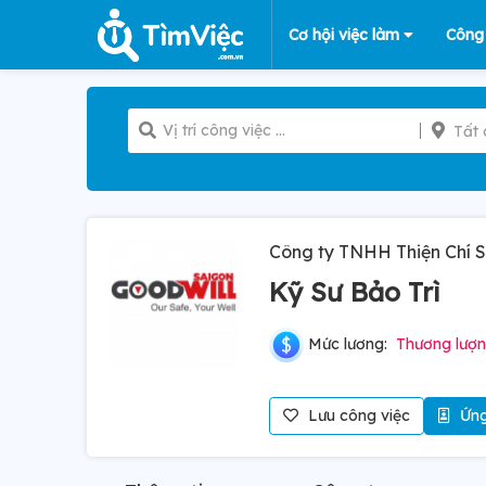
Cơ hội việc làm
Công
Tất 
Công ty TNHH Thiện Chí S
Kỹ Sư Bảo Trì
Mức lương:
Thương lượ
Lưu công việc
Ứng