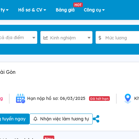
HOT
 ty
Hồ sơ & CV
Bảng giá
Công cụ
cả địa điểm
Kinh nghiệm
Mức lương
ài Gòn
ng
Hạn nộp hồ sơ: 06/03/2025
Kh
Đã hết hạn
 tuyển ngay
Nhận việc làm tương tự
New