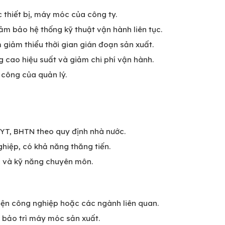
c thiết bị, máy móc của công ty.
ảm bảo hệ thống kỹ thuật vận hành liên tục.
m giảm thiểu thời gian gián đoạn sản xuất.
ng cao hiệu suất và giảm chi phí vận hành.
 công của quản lý.
YT, BHTN theo quy định nhà nước.
ghiệp, có khả năng thăng tiến.
c và kỹ năng chuyên môn.
Điện công nghiệp hoặc các ngành liên quan.
c bảo trì máy móc sản xuất.