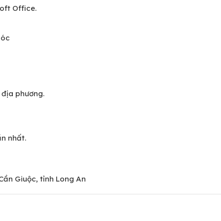
ft Office.
móc
n địa phương.
n nhất.
Cần Giuộc, tỉnh Long An