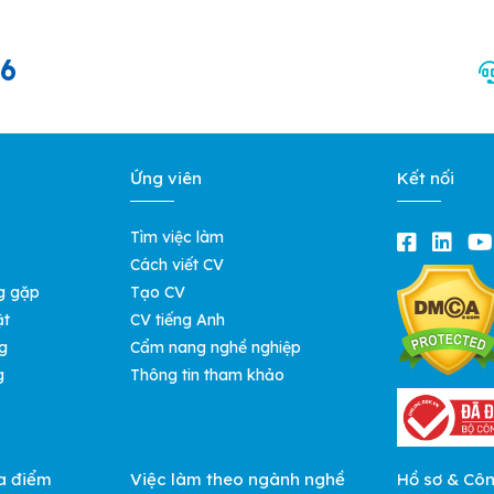
66
Ứng viên
Kết nối
Tìm việc làm
Cách viết CV
g gặp
Tạo CV
ật
CV tiếng Anh
g
Cẩm nang nghề nghiệp
g
Thông tin tham khảo
a điểm
Việc làm theo ngành nghề
Hồ sơ & Cô