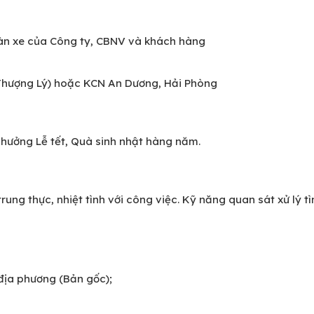
àn xe của Công ty, CBNV và khách hàng
 Thượng Lý) hoặc KCN An Dương, Hải Phòng
ưởng Lễ tết, Quà sinh nhật hàng năm.
trung thực, nhiệt tình với công việc. Kỹ năng quan sát xử lý tì
 địa phương (Bản gốc);