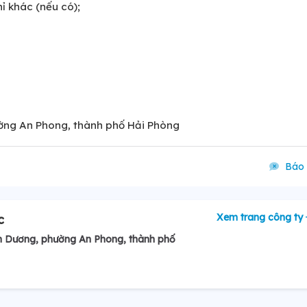
 khác (nếu có);
ờng An Phong, thành phố Hải Phòng
Báo 
Xem trang công ty
c
n Dương, phường An Phong, thành phố