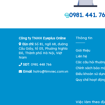
0981. 441. 7
Thông tin
Công ty TNHH Eyeplus Online
Địa chỉ:
Số 81, ngõ 68, đường
Cầu Giấy, tổ 05, Phường Nghĩa
Giới thiệu
Đô, Thành phố Hà Nội, Việt
Liên hệ
Nam
Các câu hỏi thườn
SĐT
: 0981 448 766
Chính sách bảo m
Email
:
hotro@timviec.com.vn
Điều khoản sử dụn
Quy chế hoạt độn
Việc làm theo đị