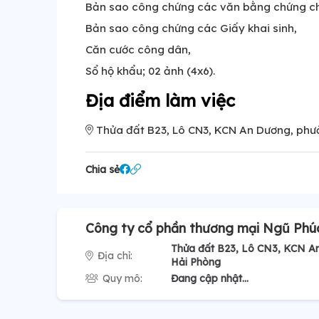
Bản sao công chứng các văn bằng chứng chỉ
Bản sao công chứng các Giấy khai sinh,
Căn cước công dân,
Sổ hộ khẩu; 02 ảnh (4x6).
Địa điểm làm việc
Thửa đất B23, Lô CN3, KCN An Dương, phư
Chia sẻ
Công ty cổ phần thương mại Ngũ Phú
Thửa đất B23, Lô CN3, KCN A
Địa chỉ:
Hải Phòng
Quy mô:
Đang cập nhật...