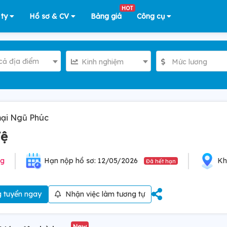
HOT
 ty
Hồ sơ & CV
Bảng giá
Công cụ
cả địa điểm
Kinh nghiệm
Mức lương
mại Ngũ Phúc
Vệ
ng
Hạn nộp hồ sơ: 12/05/2026
Kh
Đã hết hạn
 tuyển ngay
Nhận việc làm tương tự
New