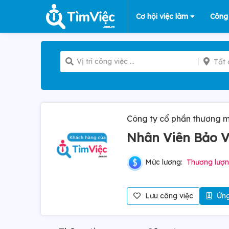
Cơ hội việc làm
Công
Tất 
Công ty cổ phần thương 
Nhân Viên Bảo 
Mức lương:
Thương lượ
Lưu công việc
Ứng