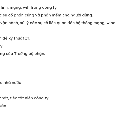
tính, mạng, wifi trong công ty.
ục sự cố phần cứng và phần mềm cho người dùng.
ị, vận hành, xử lý các sự cố liên quan đến hệ thống mạng, wi
 đề kỹ thuật IT.
y.
ông của Trưởng bộ phận.
ủa nhà nước
hật, tiệc tất niên công ty
tuần