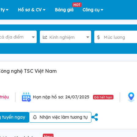
HOT
 ty
Hồ sơ & CV
Bảng giá
Công cụ
cả địa điểm
Kinh nghiệm
Mức lương
 Công nghệ TSC Việt Nam
triệu
Hạn nộp hồ sơ: 24/07/2025
Đã hết hạn
 tuyển ngay
Nhận việc làm tương tự
New