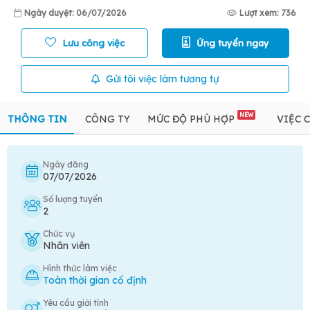
Ngày duyệt: 06/07/2026
Lượt xem: 736
Lưu công việc
Ứng tuyển ngay
Gửi tôi việc làm tương tự
NEW
THÔNG TIN
CÔNG TY
MỨC ĐỘ PHÙ HỢP
VIỆC 
Ngày đăng
07/07/2026
Số lượng tuyển
2
Chức vụ
Nhân viên
Hình thức làm việc
Toàn thời gian cố định
Yêu cầu giới tính