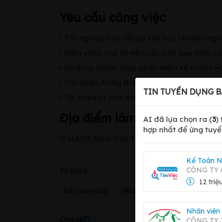
Yêu cầu công việc
• Tốt nghiệp Cao đẳng/ Đại học chuyên ngàn
• Nắm vững chế độ kế toán, các quy định của
• Sử dụng thành thạo phần mềm kế toán ( M
• Cẩn thận, trung thực, có tinh thần trách 
TIN TUYỂN DỤNG B
• Tối thiểu 01 năm kinh nghiệm ở vị trí kế toá
Địa điểm làm việc
AI đã lựa chọn ra (
3
)
hợp nhất để ứng tuyể
149/35 Bành Văn Trân, phường 7 quận Tân
Kế Toán N
CÔNG TY 
Từ khóa
12 triệ
Kế toán nội bộ
Nhân viên kế toán
Nhân viên
Chia sẻ
CÔNG TY