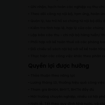
• Ghi nhận, hạch toán các nghiệp vụ thu-ch
• Theo dõi công nợ nội bộ, tạm ứng, hoàn ứ
• Quản lý, lưu trữ hồ sơ chứng từ nội bộ đầy 
• Kiểm tra tính hợp lệ, hợp lý của các chứng t
• Lập báo cáo thu – chi nội bộ hàng tuần/ th
• Phối hợp với kế toán thuế và các phòng ba
• Đối chiếu sổ sách nội bộ với sổ kế toán tổn
• Thực hiện các công việc khác theo phân 
Quyền lợi được hưởng
• Thỏa thuận theo năng lực
• Lương tháng 13, thưởng hiệu quả công việc
• Tham gia BHXH, BHYT, BHTN đầy đủ
• Môi trường chuyên nghiệp, nhiều cơ hội phá
• Nghỉ lễ, Tết theo quy định Nhà nước, và ch