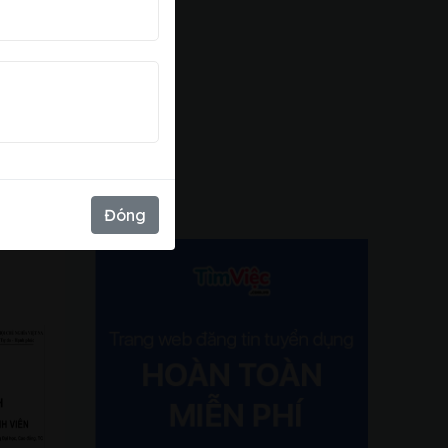
xấu
Đóng