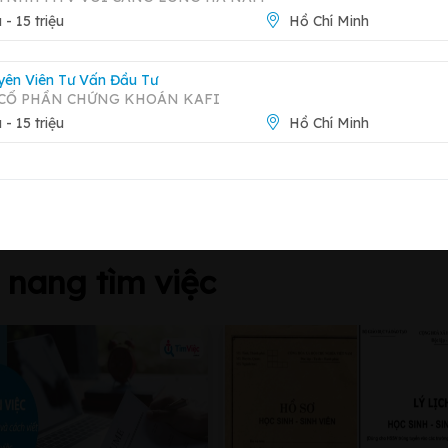
Báo 
u - 15 triệu
Hồ Chí Minh
Xem trang công ty
yên Viên Tư Vấn Đầu Tư
 CỔ PHẦN CHỨNG KHOÁN KAFI
 7 quận Tân Bình
u - 15 triệu
Hồ Chí Minh
nang tìm việc