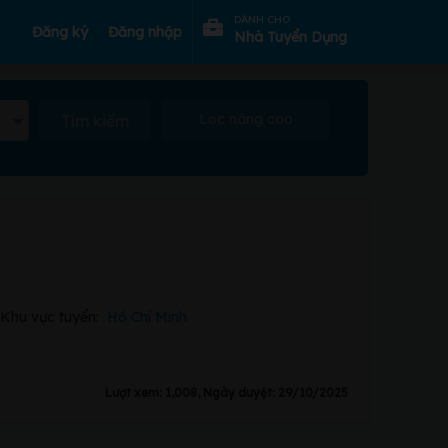
DÀNH CHO
Đăng ký
Đăng nhập
Nhà Tuyển Dụng
Lọc nâng cao
Tìm kiếm
Khu vực tuyển:
Hồ Chí Minh
Lượt xem: 1,008, Ngày duyệt: 29/10/2025