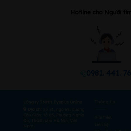
Hotline cho Người tìm
0981. 441. 7
Thông tin
Công ty TNHH Eyeplus Online
Địa chỉ:
Số 81, ngõ 68, đường
Cầu Giấy, tổ 05, Phường Nghĩa
Giới thiệu
Đô, Thành phố Hà Nội, Việt
Liên hệ
Nam