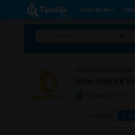
Cơ hội việc làm
Công
Tất 
Công ty Beauty Legends
Nhân Viên Kế To
Mức lương:
10 triệu - 12 
Lưu công việc
Ứng