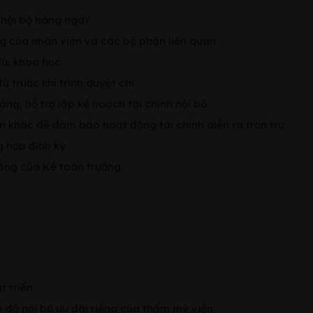
i nội bộ hàng ngàY
ng của nhân viên và các bộ phận liên quan
đủ, khoa học
ừ trước khi trình duyệt chi
áng, hỗ trợ lập kế hoạch tài chính nội bộ
n khác để đảm bảo hoạt động tài chính diễn ra trơn tru
g hợp định kỳ
công của Kế toán trưởng
t triển
ế độ nội bộ ưu đãi riêng của thẩm mỹ viện.