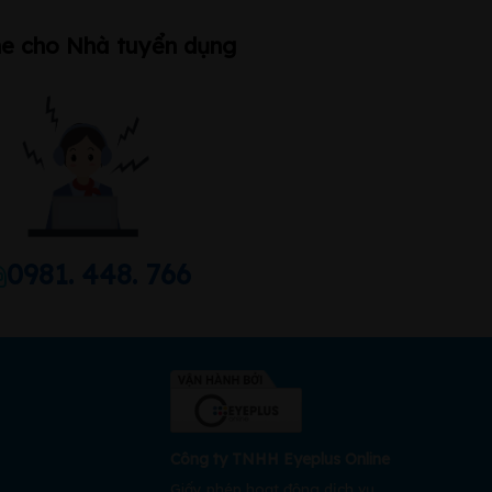
ne cho Nhà tuyển dụng
0981. 448. 766
Công ty TNHH Eyeplus Online
Giấy phép hoạt động dịch vụ