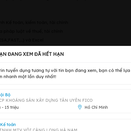
h Kế toán, kiểm toán, tài chính
 pháp luật về thuế, tài chính
ISA,FAST,…) và Excel
nhiệm cao và chủ động trong công việc
ẠN ĐANG XEM ĐÃ HẾT HẠN
n nội bộ
 tin tuyển dụng tương tự với tin bạn đang xem, bạn có thể lự
n nhanh một lần duy nhất!
 Bình
ội Bộ
CP KHOÁNG SẢN XÂY DỰNG TÂN UYÊN FICO
u - 15 triệu
Hồ Chí Minh
 Kế toán
 TNHH MTV VÔI CÀNG LONG HÀ NAM