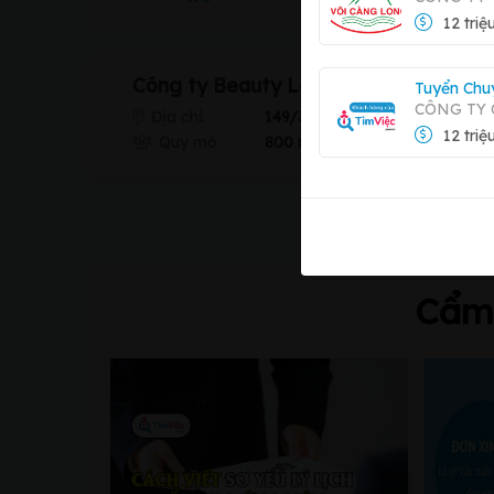
12 triệ
Công ty Beauty Legends
Tuyển Chu
CÔNG TY
Địa chỉ:
149/35 Bành Văn Trân, phường
12 triệ
Quy mô:
800 nhân viên
Cẩm 