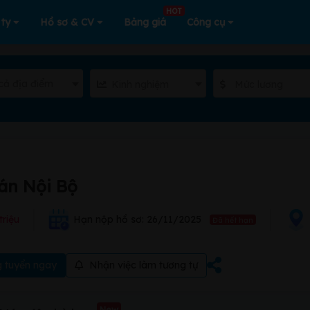
HOT
 ty
Hồ sơ & CV
Bảng giá
Công cụ
cả địa điểm
Kinh nghiệm
Mức lương
án Nội Bộ
triệu
Hạn nộp hồ sơ: 26/11/2025
Đã hết hạn
 tuyển ngay
Nhận việc làm tương tự
New