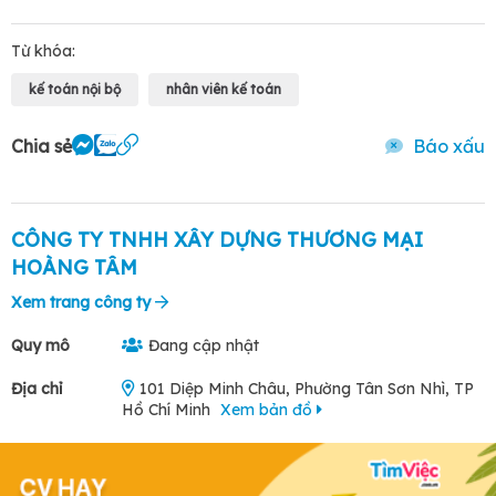
Từ khóa:
kế toán nội bộ
nhân viên kế toán
Chia sẻ
Báo xấu
CÔNG TY TNHH XÂY DỰNG THƯƠNG MẠI
HOÀNG TÂM
Xem trang công ty
Quy mô
Đang cập nhật
Địa chỉ
101 Diệp Minh Châu, Phường Tân Sơn Nhì, TP
Hồ Chí Minh
Xem bản đồ