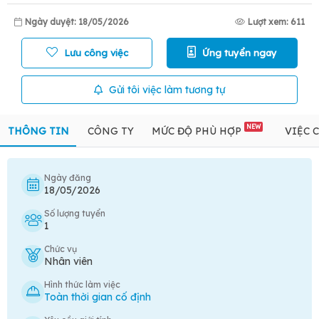
Ngày duyệt: 18/05/2026
Lượt xem: 611
Lưu công việc
Ứng tuyển ngay
Gửi tôi việc làm tương tự
NEW
THÔNG TIN
CÔNG TY
MỨC ĐỘ PHÙ HỢP
VIỆC 
Ngày đăng
18/05/2026
Số lượng tuyển
1
Chức vụ
Nhân viên
Hình thức làm việc
Toàn thời gian cố định