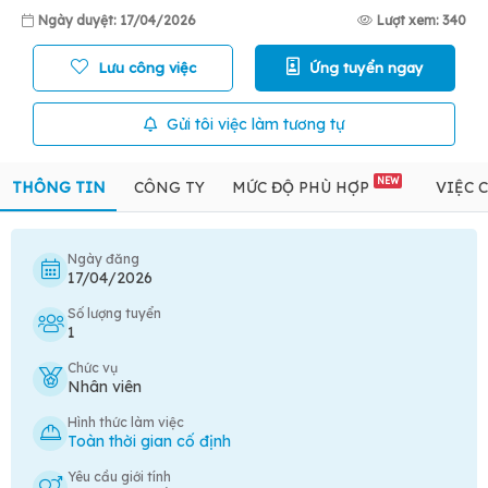
Ngày duyệt: 17/04/2026
Lượt xem: 340
Lưu công việc
Ứng tuyển ngay
Gửi tôi việc làm tương tự
NEW
THÔNG TIN
CÔNG TY
MỨC ĐỘ PHÙ HỢP
VIỆC 
Ngày đăng
17/04/2026
Số lượng tuyển
1
Chức vụ
Nhân viên
Hình thức làm việc
Toàn thời gian cố định
Yêu cầu giới tính