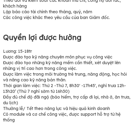
Theo dõi và kiểm soát các khoản thu chi, công nợ đối tác,
khách hàng
Lập báo cáo tài chính theo tháng, quý, năm
Các công việc khác theo yêu cầu của ban Giám đốc.
Quyền lợi được hưởng
Lương: 15-18tr
Được đào tạo kỹ năng chuyên môn phục vụ công việc
Được đào tạo những kỹ năng mềm cần thiết, xét duyệt lên
những vị trí cao hơn trong công việc.
Được làm việc trong môi trường trẻ trung, năng động, học hỏi
và nâng cao kỹ năng bản thân.
Thời gian làm việc: Thứ 2 -Thứ 7, 8h30' -17h45', nghỉ trưa 12h-
13h20’ (Thứ 7 nghỉ sớm từ 16h30)
Đầy đủ chế độ đãi ngộ (bảo hiểm, trợ cấp đi lại, nhà ở, ăn trưa,
du lịch)
Thưởng lễ/ Tết theo năng lực và hiệu quả kinh doanh
Có module và cơ chế công việc, được support hỗ trợ từ hệ
thống