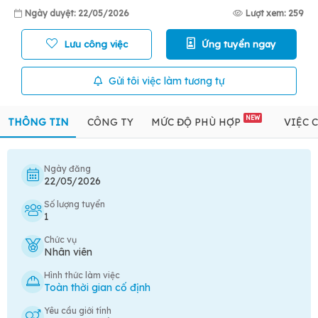
Ngày duyệt: 22/05/2026
Lượt xem: 259
Lưu công việc
Ứng tuyển ngay
Gửi tôi việc làm tương tự
NEW
THÔNG TIN
CÔNG TY
MỨC ĐỘ PHÙ HỢP
VIỆC 
Ngày đăng
22/05/2026
Số lượng tuyển
1
Chức vụ
Nhân viên
Hình thức làm việc
Toàn thời gian cố định
Yêu cầu giới tính