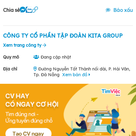
Chia sẻ
Báo xấu
CÔNG TY CỔ PHẦN TẬP ĐOÀN KITA GROUP
Xem trang công ty
Quy mô
Đang cập nhật
Địa chỉ
Đường Nguyễn Tất Thành nối dài, P. Hải Vân,
Tp. Đà Nẵng
Xem bản đồ