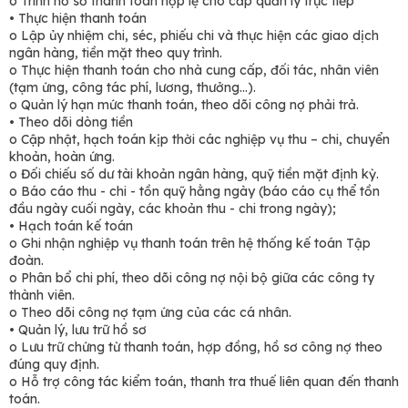
o Trình hồ sơ thanh toán hợp lệ cho cấp quản lý trực tiếp
• Thực hiện thanh toán
o Lập ủy nhiệm chi, séc, phiếu chi và thực hiện các giao dịch
ngân hàng, tiền mặt theo quy trình.
o Thực hiện thanh toán cho nhà cung cấp, đối tác, nhân viên
(tạm ứng, công tác phí, lương, thưởng...).
o Quản lý hạn mức thanh toán, theo dõi công nợ phải trả.
• Theo dõi dòng tiền
o Cập nhật, hạch toán kịp thời các nghiệp vụ thu – chi, chuyển
khoản, hoàn ứng.
o Đối chiếu số dư tài khoản ngân hàng, quỹ tiền mặt định kỳ.
o Báo cáo thu - chi - tồn quỹ hằng ngày (báo cáo cụ thể tồn
đầu ngày cuối ngày, các khoản thu - chi trong ngày);
• Hạch toán kế toán
o Ghi nhận nghiệp vụ thanh toán trên hệ thống kế toán Tập
đoàn.
o Phân bổ chi phí, theo dõi công nợ nội bộ giữa các công ty
thành viên.
o Theo dõi công nợ tạm ứng của các cá nhân.
• Quản lý, lưu trữ hồ sơ
o Lưu trữ chứng từ thanh toán, hợp đồng, hồ sơ công nợ theo
đúng quy định.
o Hỗ trợ công tác kiểm toán, thanh tra thuế liên quan đến thanh
toán.