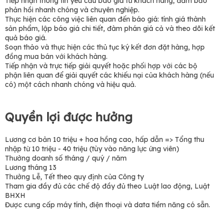
Tiếp nhận thông tin yêu cầu báo giá từ khách hàng, đảm bảo
phản hồi nhanh chóng và chuyên nghiệp.
Thực hiện các công việc liên quan đến báo giá: tính giá thành
sản phẩm, lập báo giá chi tiết, đàm phán giá cả và theo dõi kết
quả báo giá.
Soạn thảo và thực hiện các thủ tục ký kết đơn đặt hàng, hợp
đồng mua bán với khách hàng.
Tiếp nhận và trực tiếp giải quyết hoặc phối hợp với các bộ
phận liên quan để giải quyết các khiếu nại của khách hàng (nếu
có) một cách nhanh chóng và hiệu quả.
Quyền lợi được hưởng
Lương cơ bản 10 triệu + hoa hồng cao, hấp dẫn => Tổng thu
nhập từ 10 triệu - 40 triệu (tùy vào năng lực ứng viên)
Thưởng doanh số tháng / quý / năm
Lương tháng 13
Thưởng Lễ, Tết theo quy định của Công ty
Tham gia đầy đủ các chế độ đầy đủ theo Luật lao động, Luật
BHXH
Được cung cấp máy tính, điện thoại và data tiềm năng có sẵn.