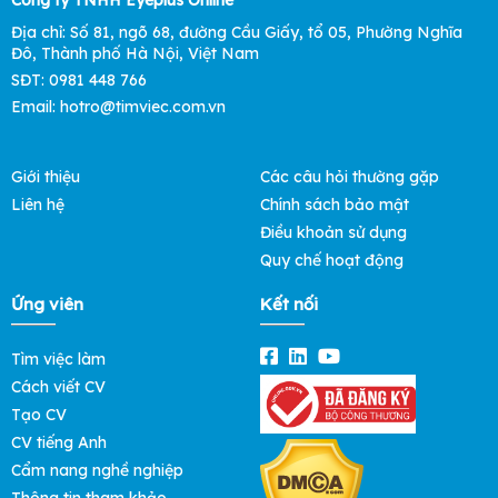
Công ty TNHH Eyeplus Online
Địa chỉ: Số 81, ngõ 68, đường Cầu Giấy, tổ 05, Phường Nghĩa
Đô, Thành phố Hà Nội, Việt Nam
SĐT: 0981 448 766
Email: hotro@timviec.com.vn
Giới thiệu
Các câu hỏi thường gặp
Liên hệ
Chính sách bảo mật
Điều khoản sử dụng
Quy chế hoạt động
Ứng viên
Kết nối
Tìm việc làm
Cách viết CV
Tạo CV
CV tiếng Anh
Cẩm nang nghề nghiệp