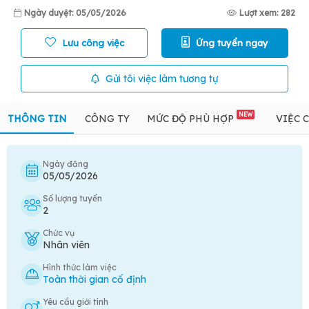
Ngày duyệt: 05/05/2026
Lượt xem: 282
Lưu công việc
Ứng tuyển ngay
Gửi tôi việc làm tương tự
NEW
THÔNG TIN
CÔNG TY
MỨC ĐỘ PHÙ HỢP
VIỆC 
Ngày đăng
05/05/2026
Số lượng tuyển
2
Chức vụ
Nhân viên
Hình thức làm việc
Toàn thời gian cố định
Yêu cầu giới tính