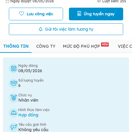
Ngày duyệt: 08/05/2026
Lượt xem: 255
Lưu công việc
Ứng tuyển ngay
Gửi tôi việc làm tương tự
NEW
THÔNG TIN
CÔNG TY
MỨC ĐỘ PHÙ HỢP
VIỆC 
Ngày đăng
08/05/2026
Số lượng tuyển
6
Chức vụ
Nhân viên
Hình thức làm việc
Hợp đồng
Yêu cầu giới tính
Không yêu cầu