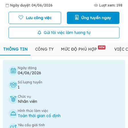
Ngày duyệt: 04/06/2026
Lượt xem: 198
Lưu công việc
Ứng tuyển ngay
Gửi tôi việc làm tương tự
NEW
THÔNG TIN
CÔNG TY
MỨC ĐỘ PHÙ HỢP
VIỆC 
Ngày đăng
04/06/2026
Số lượng tuyển
1
Chức vụ
Nhân viên
Hình thức làm việc
Toàn thời gian cố định
Yêu cầu giới tính