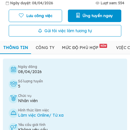
Ngày duyệt: 08/04/2026
Lượt xem: 554
Lưu công việc
Ứng tuyển ngay
Gửi tôi việc làm tương tự
NEW
THÔNG TIN
CÔNG TY
MỨC ĐỘ PHÙ HỢP
VIỆC 
Ngày đăng
08/04/2026
Số lượng tuyển
5
Chức vụ
Nhân viên
Hình thức làm việc
Làm việc Online/ Từ xa
Yêu cầu giới tính
Không yêu cầu