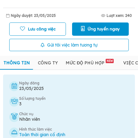
Ngày duyệt: 23/05/2025
Lượt xem: 240
Lưu công việc
Ứng tuyển ngay
Gửi tôi việc làm tương tự
NEW
THÔNG TIN
CÔNG TY
MỨC ĐỘ PHÙ HỢP
VIỆC 
Ngày đăng
23/05/2025
Số lượng tuyển
3
Chức vụ
Nhân viên
Hình thức làm việc
Toàn thời gian cố định