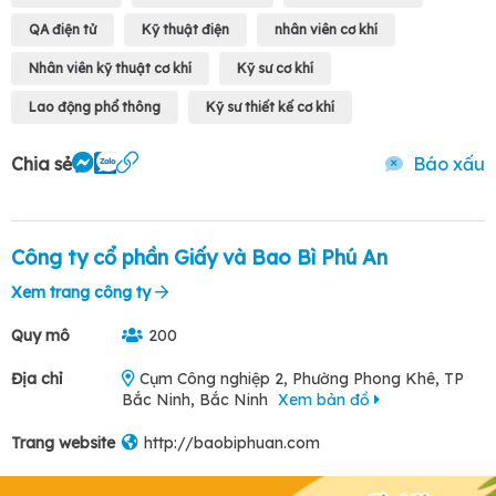
QA điện tử
Kỹ thuật điện
nhân viên cơ khí
Nhân viên kỹ thuật cơ khí
Kỹ sư cơ khí
Lao động phổ thông
Kỹ sư thiết kế cơ khí
Chia sẻ
Báo xấu
Công ty cổ phần Giấy và Bao Bì Phú An
Xem trang công ty
Quy mô
200
Địa chỉ
Cụm Công nghiệp 2, Phường Phong Khê, TP
Bắc Ninh, Bắc Ninh
Xem bản đồ
Trang website
http://baobiphuan.com