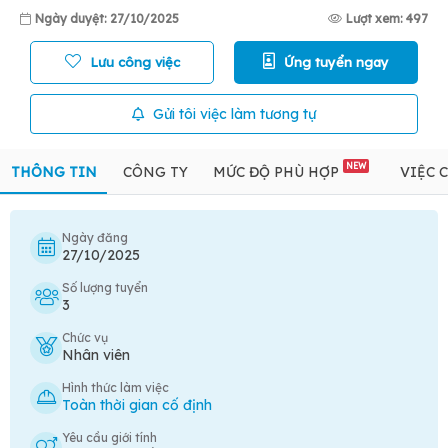
Ngày duyệt: 27/10/2025
Lượt xem: 497
Lưu công việc
Ứng tuyển ngay
Gửi tôi việc làm tương tự
NEW
THÔNG TIN
CÔNG TY
MỨC ĐỘ PHÙ HỢP
VIỆC 
Ngày đăng
27/10/2025
Số lượng tuyển
3
Chức vụ
Nhân viên
Hình thức làm việc
Toàn thời gian cố định
Yêu cầu giới tính