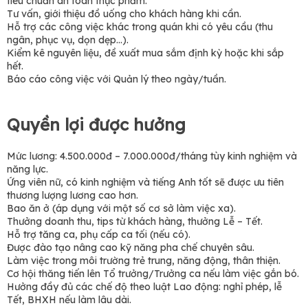
tiêu chuẩn an toàn thực phẩm.
Tư vấn, giới thiệu đồ uống cho khách hàng khi cần.
Hỗ trợ các công việc khác trong quán khi có yêu cầu (thu
ngân, phục vụ, dọn dẹp...).
Kiểm kê nguyên liệu, đề xuất mua sắm định kỳ hoặc khi sắp
hết.
Báo cáo công việc với Quản lý theo ngày/tuần.
Quyền lợi được hưởng
Mức lương: 4.500.000đ – 7.000.000đ/tháng tùy kinh nghiệm và
năng lực.
Ứng viên nữ, có kinh nghiệm và tiếng Anh tốt sẽ được ưu tiên
thương lượng lương cao hơn.
Bao ăn ở (áp dụng với một số cơ sở làm việc xa).
Thưởng doanh thu, tips từ khách hàng, thưởng Lễ – Tết.
Hỗ trợ tăng ca, phụ cấp ca tối (nếu có).
Được đào tạo nâng cao kỹ năng pha chế chuyên sâu.
Làm việc trong môi trường trẻ trung, năng động, thân thiện.
Cơ hội thăng tiến lên Tổ trưởng/Trưởng ca nếu làm việc gắn bó.
Hưởng đầy đủ các chế độ theo luật Lao động: nghỉ phép, lễ
Tết, BHXH nếu làm lâu dài.