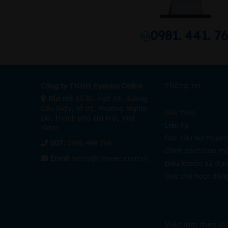
0981. 441. 7
Thông tin
Công ty TNHH Eyeplus Online
Địa chỉ:
Số 81, ngõ 68, đường
Cầu Giấy, tổ 05, Phường Nghĩa
Giới thiệu
Đô, Thành phố Hà Nội, Việt
Liên hệ
Nam
Các câu hỏi thườn
SĐT
: 0981 448 766
Chính sách bảo m
Email
:
hotro@timviec.com.vn
Điều khoản sử dụn
Quy chế hoạt độn
Việc làm theo đị