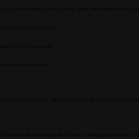
g Vlxd, Showroom…) khu vực được giao theo danh sách có s
ẫu mới cho các cửa hàng;
àng khu vực được giao;
ại thị trường chăm sóc.
, du lịch, thưởng Lễ Tết, chi phí công tác (xe công ty, chi p
các khu vực : Bình Dương – Bình Phước / Đồng Nai / Quận 6 - 