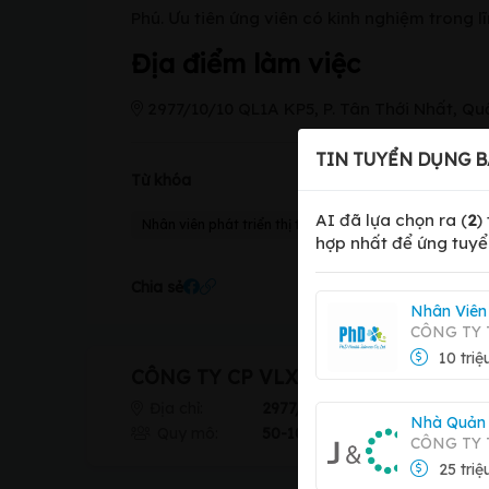
Phú. Ưu tiên ứng viên có kinh nghiệm trong l
Địa điểm làm việc
2977/10/10 QL1A KP5, P. Tân Thới Nhất, Qu
TIN TUYỂN DỤNG B
Từ khóa
AI đã lựa chọn ra (
2
)
Nhân viên phát triển thị trường
hợp nhất để ứng tuyể
Chia sẻ
Nhân Viên
CÔNG TY 
10 triệ
CÔNG TY CP VLXD LÊ CAO PHÁT
Địa chỉ:
2977/10/10 QL1A KP5, P. Tân 
Nhà Quản 
Quy mô:
50-100 nhân viên
CÔNG TY
25 triệ