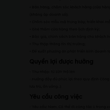
• Bán hàng, chăm sóc khách hàng (cửa hàn
(không áp doanh số);
• Chăm sóc mẫu mã trưng bày, triển khai m
• Ghé thăm cửa hàng theo lịch định kỳ;
• Báo giá, chính sách bán hàng cho khách h
• Thu thập thông tin thị trường;
• Đề xuất phương án phát triển kinh doanh t
Quyền lợi được hưởng
- Thu nhập: từ 10tr trở lên
- Hưởng đầy đủ phúc lợi theo quy định Công ty
lưu trú, ăn uống…)
Yêu cầu công việc
- Yêu cầu: Nam. Có thể đi công tác 1 trong 