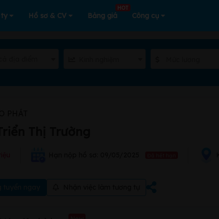
HOT
 ty
Hồ sơ & CV
Bảng giá
Công cụ
cả địa điểm
Kinh nghiệm
Mức lương
O PHÁT
riển Thị Trường
riệu
Hạn nộp hồ sơ: 09/05/2025
Đã hết hạn
 tuyển ngay
Nhận việc làm tương tự
New