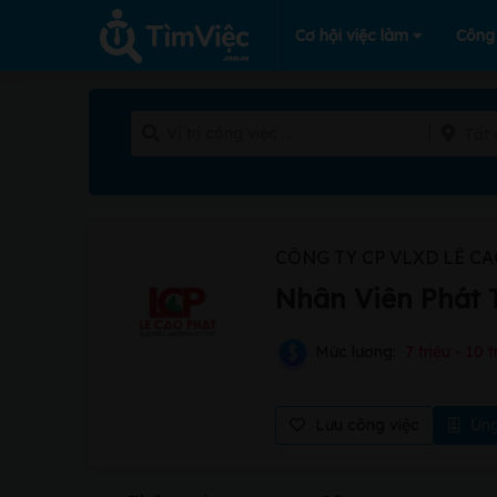
Cơ hội việc làm
Công
Tất 
CÔNG TY CP VLXD LÊ CA
Nhân Viên Phát T
Mức lương:
7 triệu - 10 t
Lưu công việc
Ứng