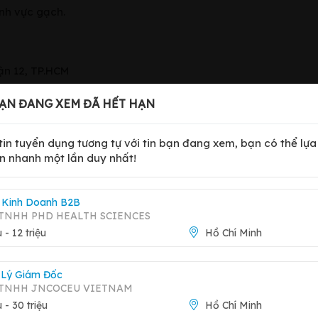
ĩnh vực gạch.
ận 12, TP.HCM
ẠN ĐANG XEM ĐÃ HẾT HẠN
 tin tuyển dụng tương tự với tin bạn đang xem, bạn có thể lự
n nhanh một lần duy nhất!
Báo 
 Kinh Doanh B2B
TNHH PHD HEALTH SCIENCES
u - 12 triệu
Hồ Chí Minh
Xem trang công ty
Thới Nhất, Quận 12, TP.HCM
Lý Giám Đốc
 TNHH JNCOCEU VIETNAM
u - 30 triệu
Hồ Chí Minh