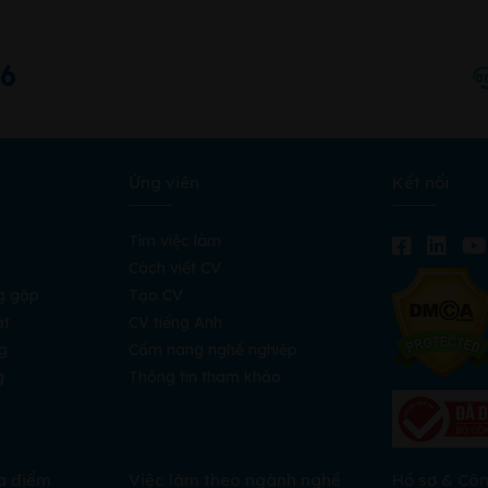
66
Ứng viên
Kết nối
Tìm việc làm
Cách viết CV
g gặp
Tạo CV
ật
CV tiếng Anh
g
Cẩm nang nghề nghiệp
g
Thông tin tham khảo
a điểm
Việc làm theo ngành nghề
Hồ sơ & Cô