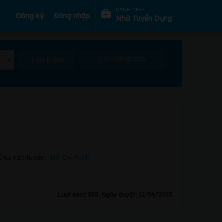
DÀNH CHO
Đăng ký
Đăng nhập
Nhà Tuyển Dụng
Lọc nâng cao
Tìm kiếm
Khu vực tuyển:
Hồ Chí Minh
Lượt xem: 888, Ngày duyệt: 11/04/2025