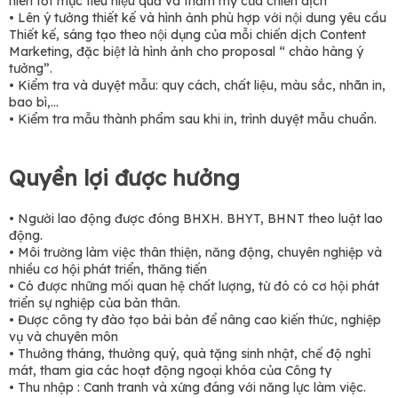
hiên tốt mục tiêu hiệu quả và thẩm mỹ của chiến dịch
• Lên ý tưởng thiết kế và hình ảnh phù hợp với nội dung yêu cầu
Thiết kế, sáng tạo theo nội dụng của mỗi chiến dịch Content
Marketing, đặc biệt là hình ảnh cho proposal “ chào hàng ý
tưởng”.
• Kiểm tra và duyệt mẫu: quy cách, chất liệu, màu sắc, nhãn in,
bao bì,…
• Kiểm tra mẫu thành phẩm sau khi in, trình duyệt mẫu chuẩn.
Quyền lợi được hưởng
• Người lao động được đóng BHXH. BHYT, BHNT theo luật lao
động.
• Môi trường làm việc thân thiện, năng động, chuyên nghiệp và
nhiều cơ hội phát triển, thăng tiến
• Có được những mối quan hệ chất lượng, từ đó có cơ hội phát
triển sự nghiệp của bản thân.
• Được công ty đào tạo bải bản để nâng cao kiến thức, nghiệp
vụ và chuyên môn
• Thưởng tháng, thưởng quý, quà tặng sinh nhật, chế độ nghỉ
mát, tham gia các hoạt động ngoại khóa của Công ty
• Thu nhập : Canh tranh và xứng đáng với năng lực làm việc.