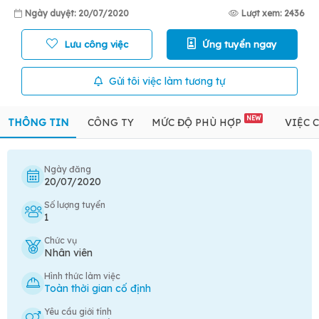
Ngày duyệt: 20/07/2020
Lượt xem: 2436
Lưu công việc
Ứng tuyển ngay
Gửi tôi việc làm tương tự
NEW
THÔNG TIN
CÔNG TY
MỨC ĐỘ PHÙ HỢP
VIỆC 
Ngày đăng
20/07/2020
Số lượng tuyển
1
Chức vụ
Nhân viên
Hình thức làm việc
Toàn thời gian cố định
Yêu cầu giới tính