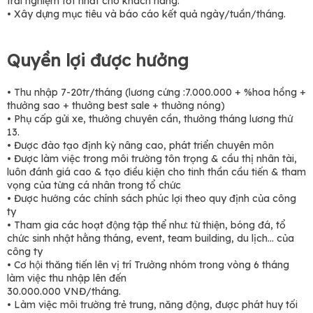
trải nghiệm tốt nhất cho khách hàng.
• Xây dựng mục tiêu và báo cáo kết quả ngày/tuần/tháng.
Quyền lợi được hưởng
• Thu nhập 7-20tr/tháng (lương cứng :7.000.000 + %hoa hồng +
thưởng sao + thưởng best sale + thưởng nóng)
• Phụ cấp gửi xe, thưởng chuyên cần, thưởng tháng lương thứ
13.
• Được đào tạo định kỳ nâng cao, phát triển chuyên môn
• Được làm việc trong môi trường tôn trọng & cầu thị nhân tài,
luôn đánh giá cao & tạo điều kiện cho tinh thần cầu tiến & tham
vọng của từng cá nhân trong tổ chức
• Được hướng các chính sách phúc lợi theo quy định của công
ty
• Tham gia các hoạt động tập thể như: từ thiện, bóng đá, tổ
chức sinh nhật hằng tháng, event, team building, du lịch… của
công ty
• Cơ hội thăng tiến lên vị trí Trưởng nhóm trong vòng 6 tháng
làm việc thu nhập lên đến
30.000.000 VNĐ/tháng.
• Làm việc môi trường trẻ trung, năng động, được phát huy tối