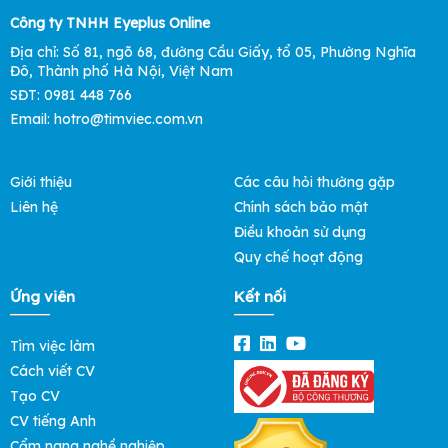
Công ty TNHH Eyeplus Online
Địa chỉ: Số 81, ngõ 68, đường Cầu Giấy, tổ 05, Phường Nghĩa
Đô, Thành phố Hà Nội, Việt Nam
SĐT: 0981 448 766
Email: hotro@timviec.com.vn
Giới thiệu
Các câu hỏi thường gặp
Liên hệ
Chính sách bảo mật
Điều khoản sử dụng
Quy chế hoạt động
Ứng viên
Kết nối
Tìm việc làm
Cách viết CV
Tạo CV
CV tiếng Anh
Cẩm nang nghề nghiệp