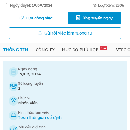
Ngày duyệt: 19/09/2024
Lượt xem: 2506
Lưu công việc
Ứng tuyển ngay
Gửi tôi việc làm tương tự
NEW
THÔNG TIN
CÔNG TY
MỨC ĐỘ PHÙ HỢP
VIỆC 
Ngày đăng
19/09/2024
Số lượng tuyển
3
Chức vụ
Nhân viên
Hình thức làm việc
Toàn thời gian cố định
Yêu cầu giới tính