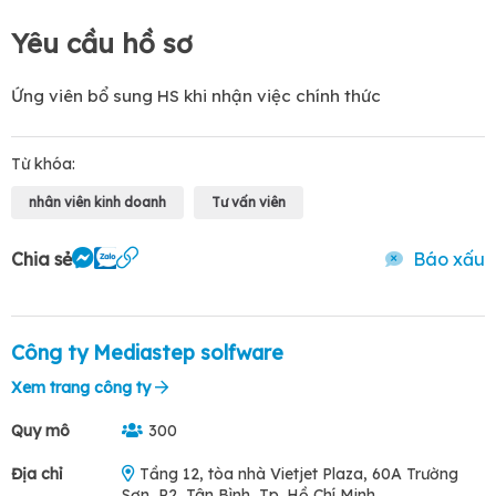
Yêu cầu hồ sơ
Ứng viên bổ sung HS khi nhận việc chính thức
Từ khóa:
nhân viên kinh doanh
Tư vấn viên
Chia sẻ
Báo xấu
Công ty Mediastep solfware
Xem trang công ty
Quy mô
300
Địa chỉ
Tầng 12, tòa nhà Vietjet Plaza, 60A Trường
Sơn, P2, Tân Bình, Tp. Hồ Chí Minh.