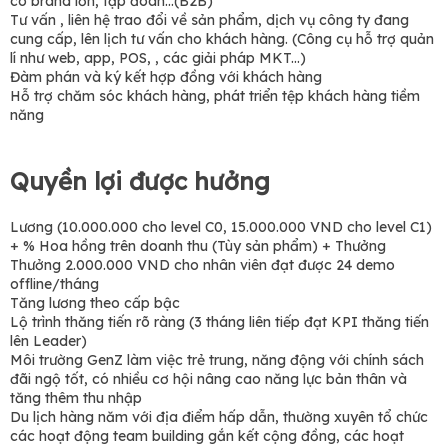
có brand lớn, tập đoàn...(B2B)
Tư vấn , liên hệ trao đổi về sản phẩm, dịch vụ công ty đang
cung cấp, lên lịch tư vấn cho khách hàng. (Công cụ hỗ trợ quản
lí như web, app, POS, , các giải pháp MKT...)
Đàm phán và ký kết hợp đồng với khách hàng
Hỗ trợ chăm sóc khách hàng, phát triển tệp khách hàng tiềm
năng
Quyền lợi được hưởng
Lương (10.000.000 cho level C0, 15.000.000 VND cho level C1)
+ % Hoa hồng trên doanh thu (Tùy sản phẩm) + Thưởng
Thưởng 2.000.000 VND cho nhân viên đạt được 24 demo
offline/tháng
Tăng lương theo cấp bậc
Lộ trình thăng tiến rõ ràng (3 tháng liên tiếp đạt KPI thăng tiến
lên Leader)
Môi trường GenZ làm việc trẻ trung, năng động với chính sách
đãi ngộ tốt, có nhiều cơ hội nâng cao năng lực bản thân và
tăng thêm thu nhập
Du lịch hàng năm với địa điểm hấp dẫn, thường xuyên tổ chức
các hoạt động team building gắn kết cộng đồng, các hoạt