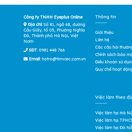
Thông tin
Công ty TNHH Eyeplus Online
Địa chỉ:
Số 81, ngõ 68, đường
Cầu Giấy, tổ 05, Phường Nghĩa
Giới thiệu
Đô, Thành phố Hà Nội, Việt
Liên hệ
Nam
Các câu hỏi thườn
SĐT
: 0981 448 766
Chính sách bảo m
Email
:
hotro@timviec.com.vn
Điều khoản sử dụn
Quy chế hoạt độn
Việc làm theo đị
Việc làm tại Hà Nộ
Việc làm tại TPH
Việc làm tại Đà N