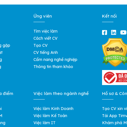
Ứng viên
Kết nối
Tìm việc làm
Cách viết CV
g gặp
Tạo CV
ật
CV tiếng Anh
g
Cẩm nang nghề nghiệp
g
Thông tin tham khảo
a điểm
Việc làm theo ngành nghề
Hồ sơ & Cô
i
Việc làm Kinh Doanh
Tạo CV xin v
CM
Việc làm Kế Toán
Tải App Timv
ẵng
Việc làm IT
Khám phá M