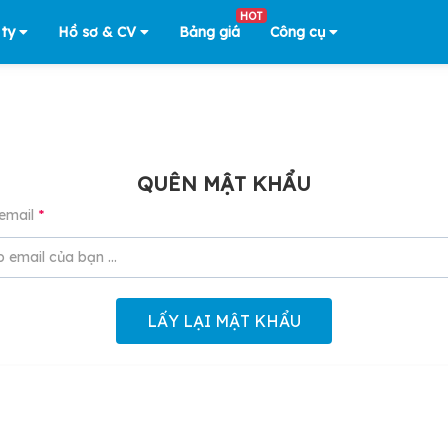
HOT
 ty
Hồ sơ & CV
Bảng giá
Công cụ
QUÊN MẬT KHẨU
email
*
LẤY LẠI MẬT KHẨU