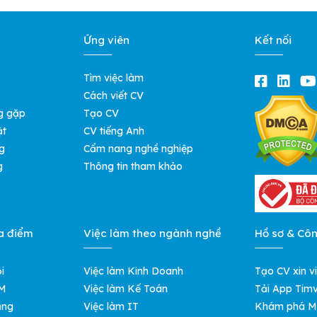
Ứng viên
Kết nối
Tìm việc làm
Cách viết CV
g gặp
Tạo CV
ật
CV tiếng Anh
g
Cẩm nang nghề nghiệp
g
Thông tin tham khảo
a điểm
Việc làm theo ngành nghề
Hồ sơ & Cô
i
Việc làm Kinh Doanh
Tạo CV xin v
CM
Việc làm Kế Toán
Tải App Timv
ẵng
Việc làm IT
Khám phá M