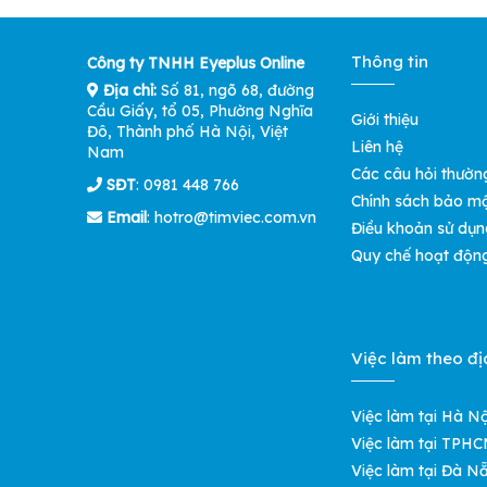
Thông tin
Công ty TNHH Eyeplus Online
Địa chỉ:
Số 81, ngõ 68, đường
Cầu Giấy, tổ 05, Phường Nghĩa
Giới thiệu
Đô, Thành phố Hà Nội, Việt
Liên hệ
Nam
Các câu hỏi thườn
SĐT
: 0981 448 766
Chính sách bảo m
Email
:
hotro@timviec.com.vn
Điều khoản sử dụn
Quy chế hoạt độn
Việc làm theo đị
Việc làm tại Hà Nộ
Việc làm tại TPH
Việc làm tại Đà N