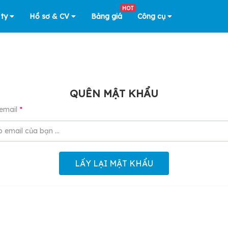
HOT
 ty
Hồ sơ & CV
Bảng giá
Công cụ
QUÊN MẬT KHẨU
email
*
LẤY LẠI MẬT KHẨU