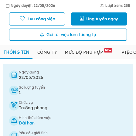
Ngày duyệt: 22/05/2026
Lượt xem: 238
Lưu công việc
Ứng tuyển ngay
Gửi tôi việc làm tương tự
NEW
THÔNG TIN
CÔNG TY
MỨC ĐỘ PHÙ HỢP
VIỆC 
Ngày đăng
22/05/2026
Số lượng tuyển
1
Chức vụ
Trưởng phòng
Hình thức làm việc
Dài hạn
Yêu cầu giới tính