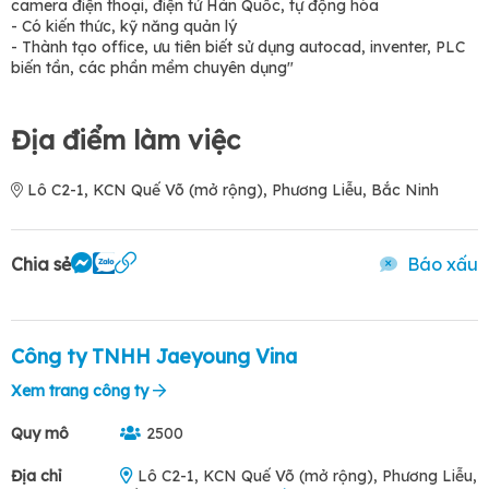
camera điện thoại, điện tử Hàn Quốc, tự động hóa
- Có kiến thức, kỹ năng quản lý
- Thành tạo office, ưu tiên biết sử dụng autocad, inventer, PLC
biến tần, các phần mềm chuyên dụng"
Địa điểm làm việc
Lô C2-1, KCN Quế Võ (mở rộng), Phương Liễu, Bắc Ninh
Chia sẻ
Báo xấu
Công ty TNHH Jaeyoung Vina
Xem trang công ty
Quy mô
2500
Địa chỉ
Lô C2-1, KCN Quế Võ (mở rộng), Phương Liễu,