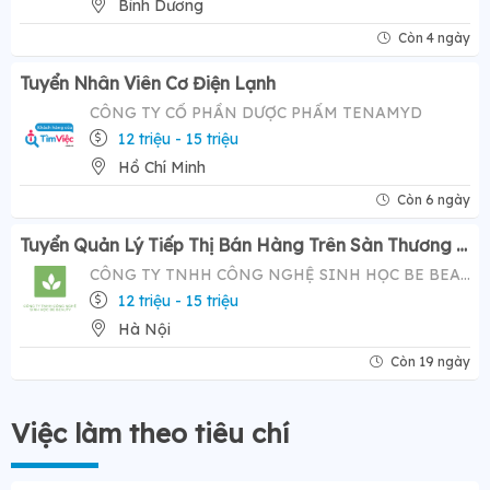
Bình Dương
Còn 4 ngày
Tuyển Nhân Viên Cơ Điện Lạnh
CÔNG TY CỔ PHẦN DƯỢC PHẨM TENAMYD
12 triệu - 15 triệu
Hồ Chí Minh
Còn 6 ngày
Tuyển Quản Lý Tiếp Thị Bán Hàng Trên Sàn Thương Mại Điện Tử ( Tiktok Shop)- Mức Lương Hấp Dẫn 12-20 Triệu
CÔNG TY TNHH CÔNG NGHỆ SINH HỌC BE BEAUTY
12 triệu - 15 triệu
Hà Nội
Còn 19 ngày
Việc làm theo tiêu chí