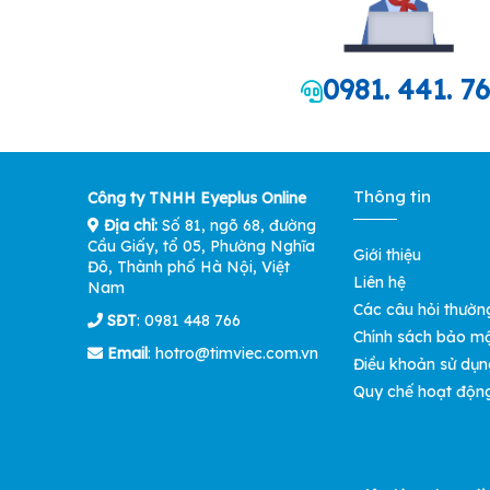
0981. 441. 7
Thông tin
Công ty TNHH Eyeplus Online
Địa chỉ:
Số 81, ngõ 68, đường
Cầu Giấy, tổ 05, Phường Nghĩa
Giới thiệu
Đô, Thành phố Hà Nội, Việt
Liên hệ
Nam
Các câu hỏi thườn
SĐT
: 0981 448 766
Chính sách bảo m
Email
:
hotro@timviec.com.vn
Điều khoản sử dụn
Quy chế hoạt độn