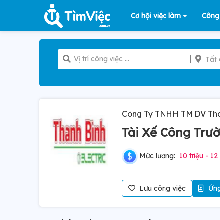
Cơ hội việc làm
Công
Tất 
Công Ty TNHH TM DV Than
Tài Xế Công Trư
Mức lương:
10 triệu - 12 
Lưu công việc
Ứng