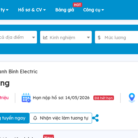
HOT
 ty
Hồ sơ & CV
Bảng giá
Công cụ
cả địa điểm
Kinh nghiệm
Mức lương
h Bình Electric
ờng
triệu
Hạn nộp hồ sơ: 14/05/2026
Đã hết hạn
 tuyển ngay
Nhận việc làm tương tự
New