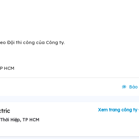
heo Đội thi công của Công ty.
TP HCM
Báo 
Xem trang công ty
tric
 Thới Hiệp, TP HCM