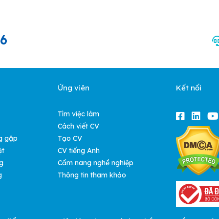
66
Ứng viên
Kết nối
Tìm việc làm
Cách viết CV
g gặp
Tạo CV
ật
CV tiếng Anh
g
Cẩm nang nghề nghiệp
g
Thông tin tham khảo