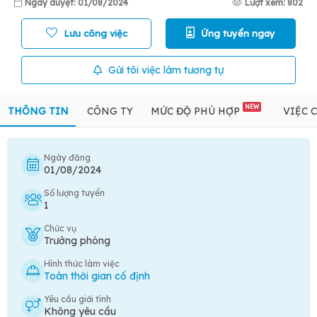
Ngày duyệt: 01/08/2024
Lượt xem: 802
Lưu công việc
Ứng tuyển ngay
Gửi tôi việc làm tương tự
NEW
THÔNG TIN
CÔNG TY
MỨC ĐỘ PHÙ HỢP
VIỆC 
Ngày đăng
01/08/2024
Số lượng tuyển
1
Chức vụ
Trưởng phòng
Hình thức làm việc
Toàn thời gian cố định
Yêu cầu giới tính
Không yêu cầu