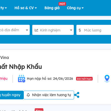
HOT
 ty
Hồ sơ & CV
Bảng giá
Công cụ
cả địa điểm
Kinh nghiệm
Mức lương
Vina
uất Nhập Khẩu
 triệu
Hạn nộp hồ sơ: 24/06/2026
Đã hết hạn
 tuyển ngay
Nhận việc làm tương tự
New