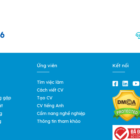
66
Ứng viên
Kết nối
Tìm việc làm
Cách viết CV
g gặp
Tạo CV
ật
CV tiếng Anh
g
Cẩm nang nghề nghiệp
g
Thông tin tham khảo