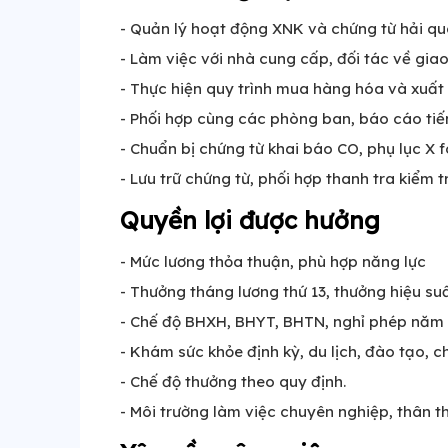
- Quản lý hoạt động XNK và chứng từ hải q
- Làm việc với nhà cung cấp, đối tác về gia
- Thực hiện quy trình mua hàng hóa và xuấ
- Phối hợp cùng các phòng ban, báo cáo tiến
- Chuẩn bị chứng từ khai báo CO, phụ lục X f
- Lưu trữ chứng từ, phối hợp thanh tra kiểm 
Quyền lợi được hưởng
- Mức lương thỏa thuận, phù hợp năng lực
- Thưởng tháng lương thứ 13, thưởng hiệu su
- Chế độ BHXH, BHYT, BHTN, nghỉ phép năm
- Khám sức khỏe định kỳ, du lịch, đào tạo, ch
- Chế độ thưởng theo quy định.
- Môi trường làm việc chuyên nghiệp, thân thi