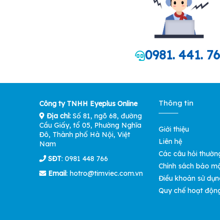
0981. 441. 7
Thông tin
Công ty TNHH Eyeplus Online
Địa chỉ:
Số 81, ngõ 68, đường
Cầu Giấy, tổ 05, Phường Nghĩa
Giới thiệu
Đô, Thành phố Hà Nội, Việt
Liên hệ
Nam
Các câu hỏi thườn
SĐT
: 0981 448 766
Chính sách bảo m
Email
:
hotro@timviec.com.vn
Điều khoản sử dụn
Quy chế hoạt độn