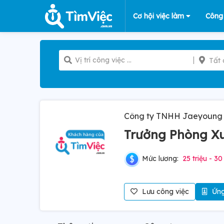
Cơ hội việc làm
Công
Tất 
Công ty TNHH Jaeyoung 
Trưởng Phòng X
Mức lương:
25 triệu - 30
Lưu công việc
Ứng