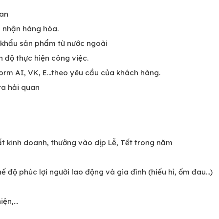
uan
o nhận hàng hóa.
t khẩu sản phẩm từ nước ngoài
 độ thực hiện công việc.
orm AI, VK, E...theo yêu cầu của khách hàng.
tra hải quan
ất kinh doanh, thưởng vào dịp Lễ, Tết trong năm
ế độ phúc lợi người lao động và gia đình (hiếu hỉ, ốm đau...)
ện,...