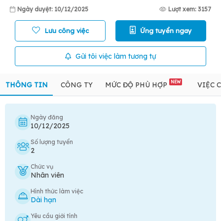
Ngày duyệt: 10/12/2025
Lượt xem: 3157
Lưu công việc
Ứng tuyển ngay
Gửi tôi việc làm tương tự
NEW
THÔNG TIN
CÔNG TY
MỨC ĐỘ PHÙ HỢP
VIỆC 
Ngày đăng
10/12/2025
Số lượng tuyển
2
Chức vụ
Nhân viên
Hình thức làm việc
Dài hạn
Yêu cầu giới tính