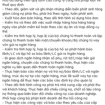
hóa đã đúng theo quy định của công ty cũng như pháp luật về
thuế quy định.
- Theo dõi, giám sát và ghi nhận những diễn biến phát sinh tăng
giảm công nợ phải thu, phải trả theo ngày, tuần phát sinh.
- Xuất hóa đơn bán hàng, theo dõi tình hình sử dụng hóa đơn.
- Kiểm tra và theo dõi việc xuất nhập hàng hóa hàng hàng
ngày vào phần mềm kế toán theo các dự án và Hợp đồng cụ
thể.
- Kiểm tra tính hợp lý, hợp lệ của bộ chứng từ thanh toán và lập
chứng từ thanh toán tiền mặt/chuyển khoản/Bộ chứng từ vay
vốn gửi ra ngân hàng
- Kiểm tra tính hợp lý, hợp lệ của bộ hồ sơ phát hành bảo
lãnh/LC và lập hồ sơ bảo lãnh/LC gửi ra Ngân hàng.
- Đi giao dịch ngân hàng nhận sổ phụ, rút SEC/nộp tiền gửi
ngân hàng, chuyển các chứng từ thanh toán, thực hiện các
nghĩa vụ liên quan đến thanh toán ngân hàng.
- Thực hiện báo cáo nhận nợ và trả nợ/bảo lãnh/LC với ngân
hàng, mức dư nợ tại các ngân hàng, mức lãi suất vay tại các
ngân hàng để thực hiện các báo cáo định kỳ cho quản lý.
- Theo dõi tình hình công nợ phải trả nhà cung cấp và phải thu
với khách hàng. Thực hiện đối chiếu công nợ, chốt số liệu công
nợ thông qua biên bản đối chiếu công nợ của doanh nghiệp.
Phối hợp cùng bộ phận kinh doanh để thu hồi công nợ.
- Thực hiện các công việc và báo cáo theo yêu cầu của cấp