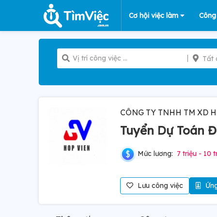
Cơ hội việc làm
Công
Tất 
CÔNG TY TNHH TM XD H
Tuyển Dự Toán 
Mức lương:
7 triệu - 10 t
Lưu công việc
Ứng