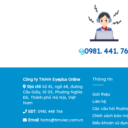
0981. 441. 7
Thông tin
Công ty TNHH Eyeplus Online
Địa chỉ:
Số 81, ngõ 68, đường
Cầu Giấy, tổ 05, Phường Nghĩa
Giới thiệu
Đô, Thành phố Hà Nội, Việt
Liên hệ
Nam
Các câu hỏi thườn
SĐT
: 0981 448 766
Chính sách bảo m
Email
:
hotro@timviec.com.vn
Điều khoản sử dụn