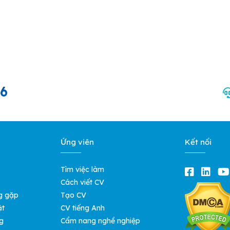
66
Ứng viên
Kết nối
Tìm việc làm
Cách viết CV
g gặp
Tạo CV
ật
CV tiếng Anh
g
Cẩm nang nghề nghiệp