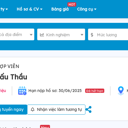
HOT
 ty
Hồ sơ & CV
Bảng giá
Công cụ
cả địa điểm
Kinh nghiệm
Mức lương
ỢP VIỄN
Đấu Thầu
riệu
Hạn nộp hồ sơ: 30/06/2025
Đã hết hạn
 tuyển ngay
Nhận việc làm tương tự
New