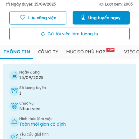
Ngày duyệt: 15/09/2025
Lượt xem: 2005
Lưu công việc
Ứng tuyển ngay
Gửi tôi việc làm tương tự
NEW
THÔNG TIN
CÔNG TY
MỨC ĐỘ PHÙ HỢP
VIỆC 
Ngày đăng
15/09/2025
Số lượng tuyển
1
Chức vụ
Nhân viên
Hình thức làm việc
Toàn thời gian cố định
Yêu cầu giới tính