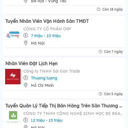
Bà Rịa - Vũng Tàu
Còn 18 ngày
Tuyển Nhân Viên Vận Hành Sàn TMĐT
CÔNG TY CỔ PHẦN ORY
7 triệu - 10 triệu
Hà Nội
Còn 7 ngày
Nhân Viên Đặt Lịch Hẹn
Công ty TNHH Sài Gòn Trade
Thương lượng
Hồ Chí Minh
Còn 5 ngày
Tuyển Quản Lý Tiếp Thị Bán Hàng Trên Sàn Thương Mại Điện Tử ( Tiktok Shop)- Mức Lương Hấp Dẫn 12-20 Triệu
CÔNG TY TNHH CÔNG NGHỆ SINH HỌC BE BEAUTY
12 triệu - 15 triệu
Hà Nội