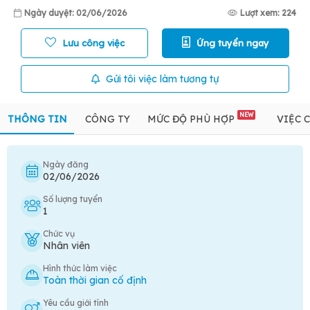
Ngày duyệt: 02/06/2026
Lượt xem: 224
Lưu công việc
Ứng tuyển ngay
Gửi tôi việc làm tương tự
NEW
THÔNG TIN
CÔNG TY
MỨC ĐỘ PHÙ HỢP
VIỆC 
Ngày đăng
02/06/2026
Số lượng tuyển
1
Chức vụ
Nhân viên
Hình thức làm việc
Toàn thời gian cố định
Yêu cầu giới tính