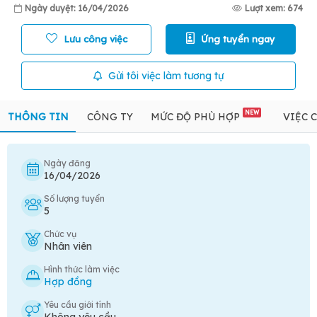
Ngày duyệt: 16/04/2026
Lượt xem: 674
Lưu công việc
Ứng tuyển ngay
Gửi tôi việc làm tương tự
NEW
THÔNG TIN
CÔNG TY
MỨC ĐỘ PHÙ HỢP
VIỆC 
Ngày đăng
16/04/2026
Số lượng tuyển
5
Chức vụ
Nhân viên
Hình thức làm việc
Hợp đồng
Yêu cầu giới tính
Không yêu cầu