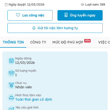
Ngày duyệt: 12/03/2026
Lượt xem: 388
Lưu công việc
Ứng tuyển ngay
Gửi tôi việc làm tương tự
NEW
THÔNG TIN
CÔNG TY
MỨC ĐỘ PHÙ HỢP
VIỆC 
Ngày đăng
12/03/2026
Số lượng tuyển
1
Chức vụ
Nhân viên
Hình thức làm việc
Toàn thời gian cố định
Yêu cầu giới tính