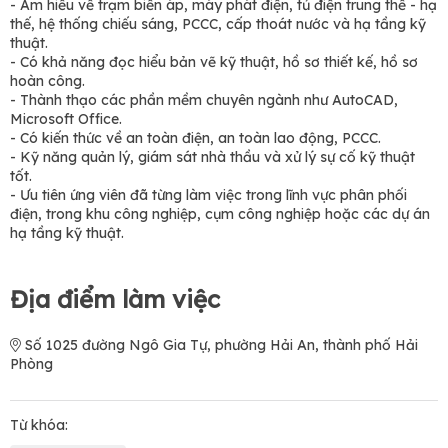
- Am hiểu về trạm biến áp, máy phát điện, tủ điện trung thế - hạ
thế, hệ thống chiếu sáng, PCCC, cấp thoát nước và hạ tầng kỹ
thuật.
- Có khả năng đọc hiểu bản vẽ kỹ thuật, hồ sơ thiết kế, hồ sơ
hoàn công.
- Thành thạo các phần mềm chuyên ngành như AutoCAD,
Microsoft Office.
- Có kiến thức về an toàn điện, an toàn lao động, PCCC.
- Kỹ năng quản lý, giám sát nhà thầu và xử lý sự cố kỹ thuật
tốt.
- Ưu tiên ứng viên đã từng làm việc trong lĩnh vực phân phối
điện, trong khu công nghiệp, cụm công nghiệp hoặc các dự án
hạ tầng kỹ thuật.
Địa điểm làm việc
Số 1025 đường Ngô Gia Tự, phường Hải An, thành phố Hải
Phòng
Từ khóa: