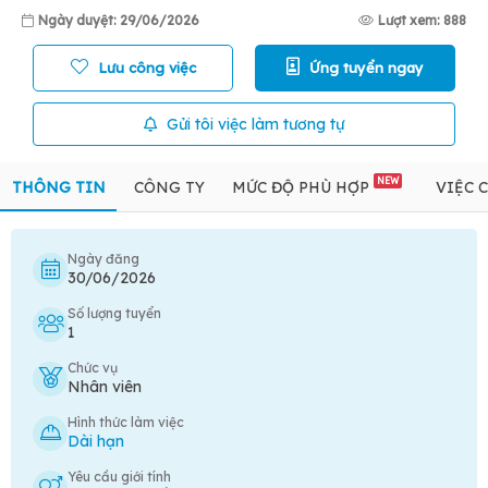
Ngày duyệt: 29/06/2026
Lượt xem: 888
Lưu công việc
Ứng tuyển ngay
Gửi tôi việc làm tương tự
NEW
THÔNG TIN
CÔNG TY
MỨC ĐỘ PHÙ HỢP
VIỆC 
Ngày đăng
30/06/2026
Số lượng tuyển
1
Chức vụ
Nhân viên
Hình thức làm việc
Dài hạn
Yêu cầu giới tính