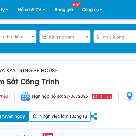
HOT
 ty
Hồ sơ & CV
Bảng giá
Công cụ
cả địa điểm
Kinh nghiệm
Mức lương
VÀ XÂY DỰNG BE HOUSE
m Sát Công Trình
triệu
Hạn nộp hồ sơ: 27/06/2025
Đã hết hạn
 tuyển ngay
Nhận việc làm tương tự
New