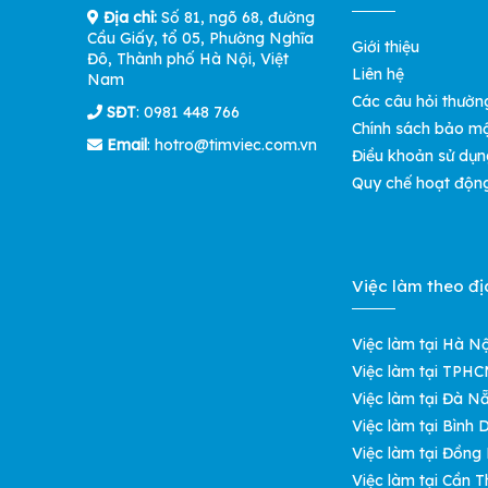
Địa chỉ:
Số 81, ngõ 68, đường
Cầu Giấy, tổ 05, Phường Nghĩa
Giới thiệu
Đô, Thành phố Hà Nội, Việt
Liên hệ
Nam
Các câu hỏi thườn
SĐT
: 0981 448 766
Chính sách bảo m
Email
:
hotro@timviec.com.vn
Điều khoản sử dụn
Quy chế hoạt độn
Việc làm theo đị
Việc làm tại Hà Nộ
Việc làm tại TPH
Việc làm tại Đà N
Việc làm tại Bình
Việc làm tại Đồng
Việc làm tại Cần T