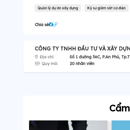
Quản lý dự án xây dựng
Kỹ sư giám sát cơ điện
Chia sẻ
CÔNG TY TNHH ĐẦU TƯ VÀ XÂY DỰ
Địa chỉ:
Số 1 đường 36C, P.An Phú, Tp.
Quy mô:
20 nhân viên
Cẩm 