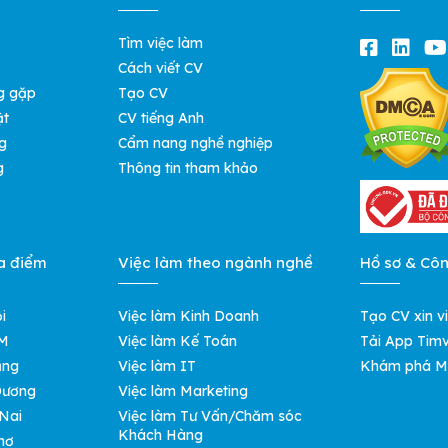
Tìm việc làm
Cách viết CV
g gặp
Tạo CV
ật
CV tiếng Anh
g
Cẩm nang nghề nghiệp
g
Thông tin tham khảo
a điểm
Việc làm theo ngành nghề
Hồ sơ & Cô
i
Việc làm Kinh Doanh
Tạo CV xin v
CM
Việc làm Kế Toán
Tải App Timv
ẵng
Việc làm IT
Khám phá M
 Dương
Việc làm Marketing
 Nai
Việc làm Tư Vấn/Chăm sóc
Khách Hàng
hơ