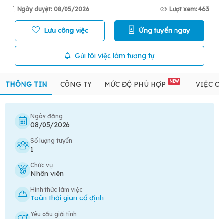
Ngày duyệt: 08/05/2026
Lượt xem: 463
Lưu công việc
Ứng tuyển ngay
Gửi tôi việc làm tương tự
NEW
THÔNG TIN
CÔNG TY
MỨC ĐỘ PHÙ HỢP
VIỆC 
Ngày đăng
08/05/2026
Số lượng tuyển
1
Chức vụ
Nhân viên
Hình thức làm việc
Toàn thời gian cố định
Yêu cầu giới tính