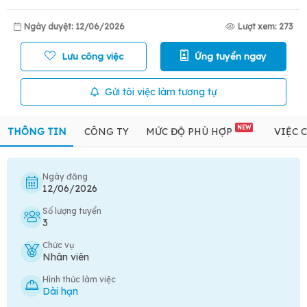
Ngày duyệt: 12/06/2026
Lượt xem: 273
Lưu công việc
Ứng tuyển ngay
Gửi tôi việc làm tương tự
NEW
THÔNG TIN
CÔNG TY
MỨC ĐỘ PHÙ HỢP
VIỆC 
Ngày đăng
12/06/2026
Số lượng tuyển
3
Chức vụ
Nhân viên
Hình thức làm việc
Dài hạn