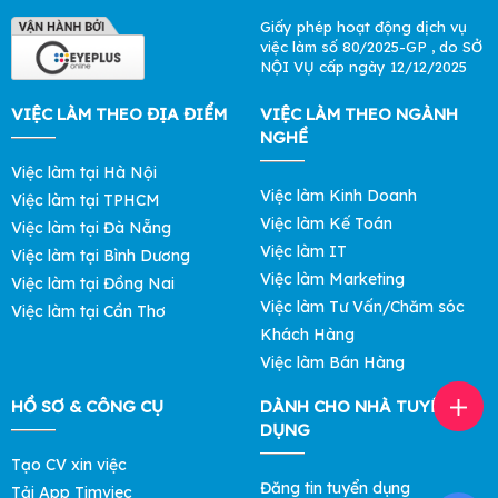
Giấy phép hoạt động dịch vụ
việc làm số 80/2025-GP , do SỞ
NỘI VỤ cấp ngày 12/12/2025
VIỆC LÀM THEO ĐỊA ĐIỂM
VIỆC LÀM THEO NGÀNH
NGHỀ
Việc làm tại Hà Nội
Việc làm Kinh Doanh
Việc làm tại TPHCM
Việc làm Kế Toán
Việc làm tại Đà Nẵng
Việc làm IT
Việc làm tại Bình Dương
Việc làm Marketing
Việc làm tại Đồng Nai
Việc làm Tư Vấn/Chăm sóc
Việc làm tại Cần Thơ
Khách Hàng
Việc làm Bán Hàng
HỒ SƠ & CÔNG CỤ
DÀNH CHO NHÀ TUYỂN
DỤNG
Tạo CV xin việc
Đăng tin tuyển dụng
Tải App Timviec