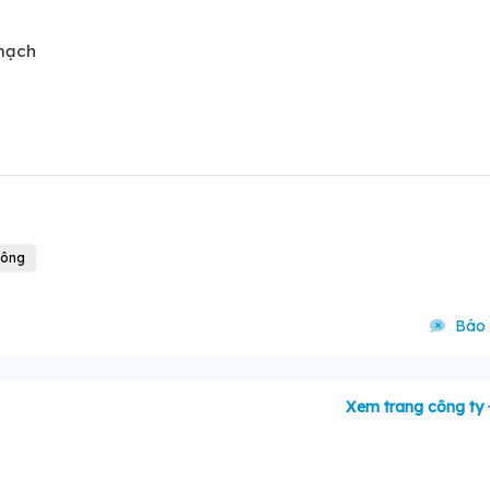
 mạch
hông
Báo 
Xem trang công ty