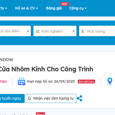
HOT
 ty
Hồ sơ & CV
Bảng giá
Công cụ
cả địa điểm
Kinh nghiệm
Mức lương
WINDOW
Cửa Nhôm Kính Cho Công Trình
triệu
Hạn nộp hồ sơ: 26/09/2025
Đã hết hạn
 tuyển ngay
Nhận việc làm tương tự
New