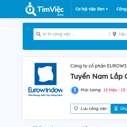
Cơ hội việc làm
Công
Tất 
Công ty cổ phần EURO
Tuyển Nam Lắp 
Mức lương:
12 triệu - 15 
Lưu công việc
Ứng