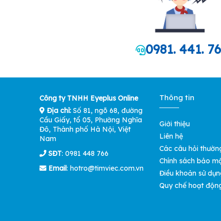
0981. 441. 7
Thông tin
Công ty TNHH Eyeplus Online
Địa chỉ:
Số 81, ngõ 68, đường
Cầu Giấy, tổ 05, Phường Nghĩa
Giới thiệu
Đô, Thành phố Hà Nội, Việt
Liên hệ
Nam
Các câu hỏi thườn
SĐT
: 0981 448 766
Chính sách bảo m
Email
:
hotro@timviec.com.vn
Điều khoản sử dụn
Quy chế hoạt độn