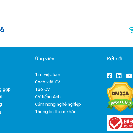
66
Ứng viên
Kết nối
Tìm việc làm
Cách viết CV
g gặp
Tạo CV
ật
CV tiếng Anh
g
Cẩm nang nghề nghiệp
g
Thông tin tham khảo