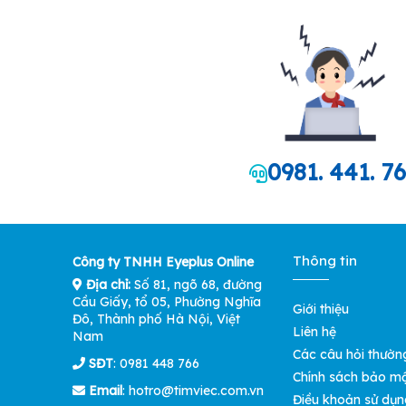
0981. 441. 7
Thông tin
Công ty TNHH Eyeplus Online
Địa chỉ:
Số 81, ngõ 68, đường
Cầu Giấy, tổ 05, Phường Nghĩa
Giới thiệu
Đô, Thành phố Hà Nội, Việt
Liên hệ
Nam
Các câu hỏi thườn
SĐT
: 0981 448 766
Chính sách bảo m
Email
:
hotro@timviec.com.vn
Điều khoản sử dụn