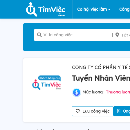
Cơ hội việc làm
Công
Tất 
CÔNG TY CỔ PHẦN Y TẾ
Tuyển Nhân Viê
Mức lương:
Thương lượ
Lưu công việc
Ứng