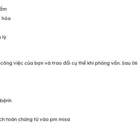
hẩm
g hóa
 lý
công việc của bạn và trao đổi cụ thể khi phỏng vấn. Sau 06
 bệnh
ch toán chứng từ vào pm misa