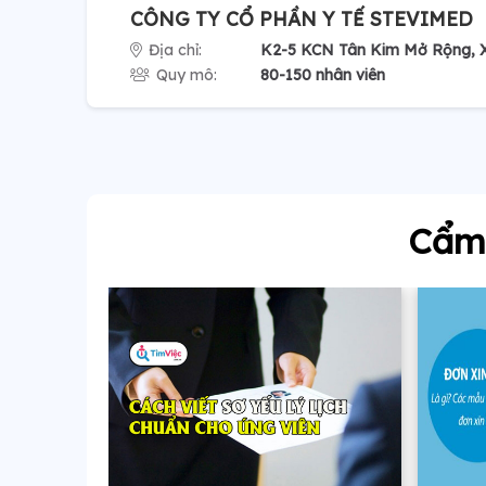
CÔNG TY CỔ PHẦN Y TẾ STEVIMED
Địa chỉ:
K2-5 KCN Tân Kim Mở Rộng, X
Quy mô:
80-150 nhân viên
Cẩm 