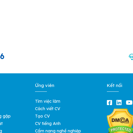
66
Ứng viên
Kết nối
Tìm việc làm
Cách viết CV
g gặp
Tạo CV
ật
CV tiếng Anh
g
Cẩm nang nghề nghiệp