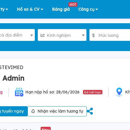
HOT
 ty
Hồ sơ & CV
Bảng giá
Công cụ
cả địa điểm
Kinh nghiệm
Mức lương
 STEVIMED
n Admin
ng
Hạn nộp hồ sơ: 28/06/2026
Kh
Đã hết hạn
 tuyển ngay
Nhận việc làm tương tự
New