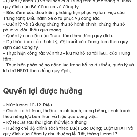
- Quản lý nhân sự và tài sản của Trung tâm được trang bị theo
quy định của Bộ Công an và Công ty.
- Bảo đảm các điều kiện, phương tiện phục vụ làm việc của
Trung tâm; Điều hành xe ô tô phục vụ công tác.
- Quản lý và sử dụng chứng thư số hành chính, chứng thư số
phục vụ đấu thầu qua mạng.
- Quản lý con dấu của Trung tâm theo đúng quy định.
- Dự thảo báo cáo định kỳ, đột xuất của Trung tâm theo quy
định của Công ty.
- Thực hiện công tác văn thư - lưu trữ hồ sơ tài liệu… của Trung
tâm;
- Thực hiện phần hồ sơ năng lực trong hồ sơ dự thầu, quản lý và
lưu trữ HSDT theo đúng quy định,
Quyền lợi được hưởng
- Mức lương: 10-12 Triệu
- Chính sách lương, thưởng: minh bạch, công bằng, cạnh tranh
theo năng lực bản thân và hiệu quả công việc.
- Ký HĐLĐ sau thời gian thử việc 2 tháng.
- Hưởng chế độ chính sách theo Luật Lao Động; Luật BHXH và
quy định của Công ty như thưởng lễ, Tết, tháng lương 13…