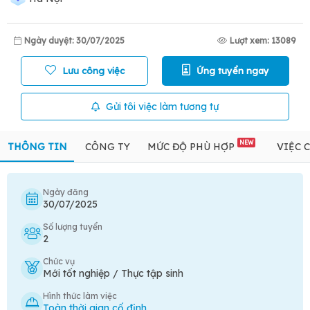
Ngày duyệt: 30/07/2025
Lượt xem: 13089
Lưu công việc
Ứng tuyển ngay
Gửi tôi việc làm tương tự
NEW
THÔNG TIN
CÔNG TY
MỨC ĐỘ PHÙ HỢP
VIỆC 
Ngày đăng
30/07/2025
Số lượng tuyển
2
Chức vụ
Mới tốt nghiệp / Thực tập sinh
Hình thức làm việc
Toàn thời gian cố định